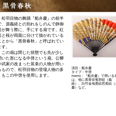
松羽目物の舞踊『船弁慶』の前半
で、源義経との別れをしのんで静御
前が舞う際に、手にする扇です。紅
葉と桜が両面に分けて描かれている
ことから「黒骨春秋」と呼ばれてい
ます。
この扇は閉じた状態でも先が少し
開いた形になる中啓という扇。公卿
や武家の改まった装束の人物が用い
演目：船弁慶
るもので、松羽目物の登場人物の多
タイプ：中啓
くもこの中啓を使用します。
memo：『船弁慶』で用いる
は、他に黒骨笹竜胆紋（義
経）、白竹金地墨絵芭蕉絵（
慶）など。