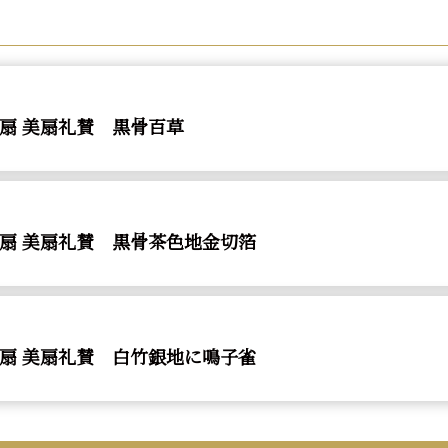
扇 美扇礼賛 黒骨百草
扇 美扇礼賛 黒骨茶色地金切箔
扇 美扇礼賛 白竹銀地に鳴子雀