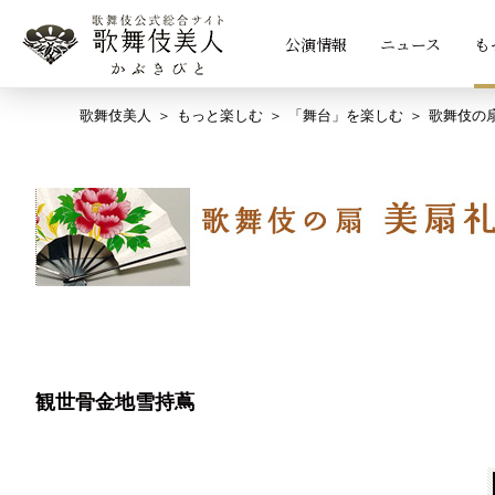
公演情報
ニュース
も
歌舞伎美人
もっと楽しむ
「舞台」を楽しむ
歌舞伎の
観世骨金地雪持蔦