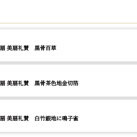
扇 美扇礼賛 黒骨百草
扇 美扇礼賛 黒骨茶色地金切箔
扇 美扇礼賛 白竹銀地に鳴子雀