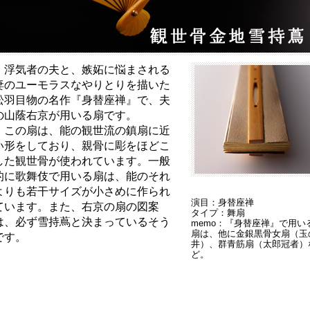
浮気者の夫と、嫉妬に悩まされる
妻のユーモラスなやりとりを描いた
松羽目物の名作『身替座禅』で、夫
の山蔭右京が用いる扇です。
この扇は、能の観世流の鎮扇に近
い形をしており、親骨に彫をほどこ
した観世骨が使われています。一般
的に歌舞伎で用いる扇は、能のそれ
よりも若干サイズが小さめに作られ
演目：身替座禅
ています。また、右京の扇の図案
タイプ：舞扇
は、必ず雪持蔦と決まっているそう
memo：『身替座禅』で用い
扇は、他に金銀黒骨女扇（玉
です。
井）、群青筋扇（太郎冠者）
ど。