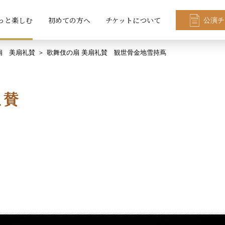
っと楽しむ
初めての方へ
チケットについて
公演チ
扇 美扇礼賛
歌舞伎の扇 美扇礼賛 観世骨金地雪持蔦