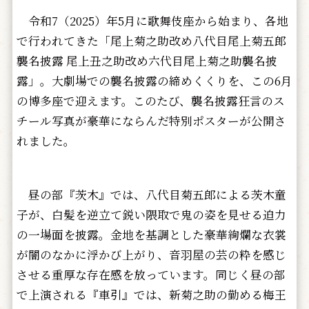
令和7（2025）年5月に歌舞伎座から始まり、各地
で行われてきた「尾上菊之助改め八代目尾上菊五郎
襲名披露 尾上丑之助改め六代目尾上菊之助襲名披
露」。大劇場での襲名披露の締めくくりを、この6月
の博多座で迎えます。このたび、襲名披露狂言のス
チール写真が豪華にならんだ特別ポスターが公開さ
れました。
昼の部『茨木』では、八代目菊五郎による茨木童
子が、白髪を逆立て鋭い隈取で鬼の姿を見せる迫力
の一場面を披露。金地を基調とした豪華絢爛な衣裳
が闇のなかに浮かび上がり、音羽屋の芸の粋を感じ
させる重厚な存在感を放っています。同じく昼の部
で上演される『車引』では、新菊之助の勤める梅王