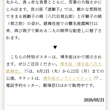
丸から、真っ赤な背景とともに、荒事の力強さがに
じみ出ます。夜の部『連獅子』では、厳かな雰囲気
できまる親獅子の精（八代目菊五郎）と仔獅子の精
（菊之助）の姿が。歌舞伎座での襲名披露興行以
来、再び親子で勤める二人の精悍な眼差しに魅了さ
れます。
▼
こちらの特別ポスターは、博多座ほかで掲示され
ます。ぜひご注目ください。
博多座「博多座六月大
歌舞伎」
は、6月2日（火）から22日（月）までの
公演。チケットは、
博多座オンラインチケット
、
電話予約センター、劇場窓口ほかで販売中です。
2026/05/21