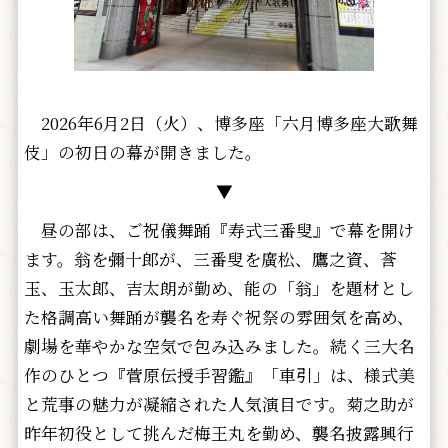
2026年6月2日（火）、博多座「六月博多座大歌舞
伎」の初日の幕が開きました。
▼
昼の部は、ご祝儀舞踊『寿式三番叟』で幕を開け
ます。翁を彌十郎が、三番叟を廣松、鷹之資、莟
玉、玉太郎、吉太朗が勤め、能の「翁」を題材とし
た格調高い舞踊が襲名を寿ぐ祝祭の雰囲気を高め、
劇場を華やかな空気で包み込みました。続く三大名
作のひとつ『菅原伝授手習鑑』「車引」は、様式美
と荒事の魅力が凝縮された人気演目です。菊之助が
昨年初役として挑んだ梅王丸を勤め、襲名披露興行