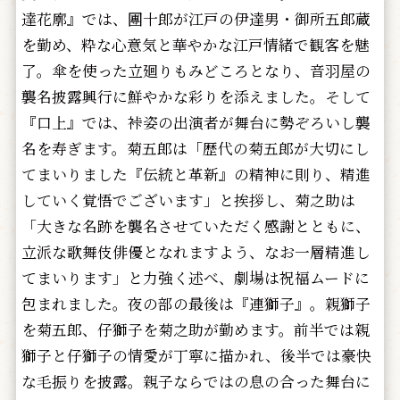
達花廓』では、團十郎が江戸の伊達男・御所五郎蔵
を勤め、粋な心意気と華やかな江戸情緒で観客を魅
了。傘を使った立廻りもみどころとなり、音羽屋の
襲名披露興行に鮮やかな彩りを添えました。そして
『口上』では、裃姿の出演者が舞台に勢ぞろいし襲
名を寿ぎます。菊五郎は「歴代の菊五郎が大切にし
てまいりました『伝統と革新』の精神に則り、精進
していく覚悟でございます」と挨拶し、菊之助は
「大きな名跡を襲名させていただく感謝とともに、
立派な歌舞伎俳優となれますよう、なお一層精進し
てまいります」と力強く述べ、劇場は祝福ムードに
包まれました。夜の部の最後は『連獅子』。親獅子
を菊五郎、仔獅子を菊之助が勤めます。前半では親
獅子と仔獅子の情愛が丁寧に描かれ、後半では豪快
な毛振りを披露。親子ならではの息の合った舞台に