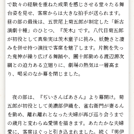
で数々の経験を重ねた成果を感じさせる堂々たる舞
台姿を見せ、客席からは大きな拍手が送られます。
昼の部の最後は、五世尾上菊五郎が制定した「新古
演劇十種」のひとつ、『茨木』です。八代目菊五郎
が初役として真柴実は茨木童子に挑み、妖艶さと凄
みを併せ持つ演技で客席を魅了します。片腕を失っ
た鬼神が繰り広げる舞踊や、團十郎勤める渡辺源次
綱との迫力ある立廻りに、劇場の熱気は一層高ま
り、喝采のなか幕を閉じました。
夜の部は、『ぢいさんばあさん』より幕開け。菊
五郎が初役として美濃部伊織を、雀右衛門が妻るん
を勤め、離れ離れとなった夫婦が再び巡り会うまで
の歳月と変わらぬ愛情を描きます。あたたかな夫婦
愛に、客席はぐっと引き込まれました。続く『男伊