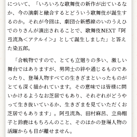
について、「いろいろな歌舞伎の新作が出ているな
か、今の演劇と融合するとどういう歌舞伎が誕生す
るのか。それが今回は、劇団☆新感線のいのうえひ
でのりさんが演出されることで、歌舞伎NEXT『阿
弖流為＜アテルイ＞』として誕生しました」と答え
た染五郎。
「合戦物ですので、とても立廻りの多い、激しい
舞台ではありますが、男同士の絆や通じるものであ
ったり、登場人物すべての生きざまといったものが
とても深く描かれています。その意味では皆様に問
いかけるようなお芝居でもあり、それぞれがどうや
って生き抜いているか、生きざまを見ていただくお
芝居でもあります」。阿弖流為、田村麻呂、立烏帽
子と鈴鹿はもちろんのこと、そのほかの登場人物の
活躍からも目が離せません。