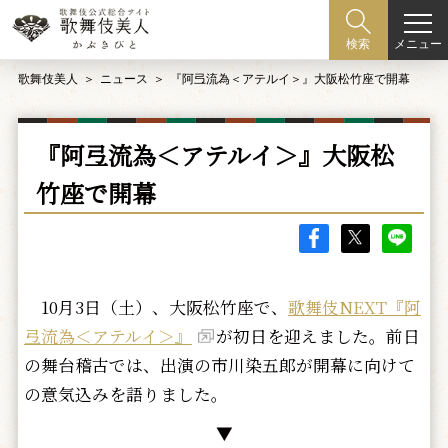
メニュー
検索
歌舞伎美人
ニュース
『阿弖流為＜アテルイ＞』大阪松竹座で開幕
『阿弖流為＜アテルイ＞』大阪松
竹座で開幕
10月3日（土）、大阪松竹座で、
歌舞伎NEXT『阿
弖流為＜アテルイ＞』
が初日を迎えました。前日
の舞台稽古では、出演の市川染五郎が開幕に向けて
の意気込みを語りました。
▼