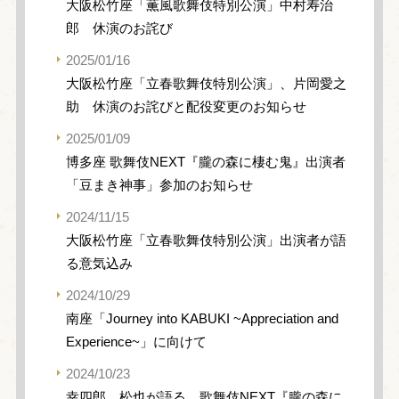
大阪松竹座「薫風歌舞伎特別公演」中村寿治
郎 休演のお詫び
2025/01/16
大阪松竹座「立春歌舞伎特別公演」、片岡愛之
助 休演のお詫びと配役変更のお知らせ
2025/01/09
博多座 歌舞伎NEXT『朧の森に棲む鬼』出演者
「豆まき神事」参加のお知らせ
2024/11/15
大阪松竹座「立春歌舞伎特別公演」出演者が語
る意気込み
2024/10/29
南座「Journey into KABUKI ~Appreciation and
Experience~」に向けて
2024/10/23
幸四郎、松也が語る、歌舞伎NEXT『朧の森に