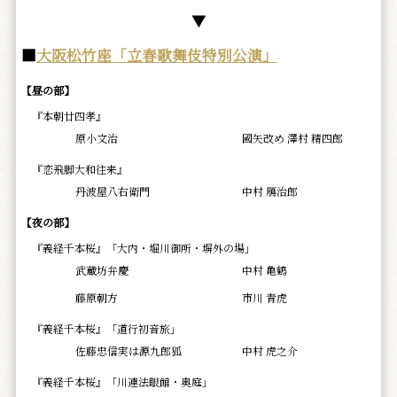
▼
■
大阪松竹座「立春歌舞伎特別公演」
【昼の部】
『本朝廿四孝』
原小文治
國矢改め 澤村 精四郎
『恋飛脚大和往来』
丹波屋八右衛門
中村 鴈治郎
【夜の部】
『義経千本桜』「大内・堀川御所・塀外の場」
武蔵坊弁慶
中村 亀鶴
藤原朝方
市川 青虎
『義経千本桜』「道行初音旅」
佐藤忠信実は源九郎狐
中村 虎之介
『義経千本桜』「川連法眼館・奥庭」