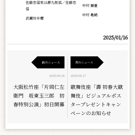
佐藤忠信実は源九郎狐／佐藤忠
中村 獅童
信
中村 亀鶴
武蔵坊弁慶
2025/01/16
前のニュース
次のニュース
2025/01/16
2025/01/17
大阪松竹座「片岡仁左
歌舞伎座「壽 初春大歌
衛門 坂東玉三郎 初
舞伎」ビジュアルポス
春特別公演」初日開幕
タープレゼントキャン
ペーンのお知らせ