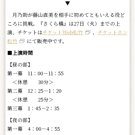
▼
月乃助が藤山直美を相手に初めてともいえる役ど
ころに挑戦。『さくら橋』は27日（火）までの上
演、チケットは
チケットWeb松竹
、
チケットホン
松竹
にて販売中です。
■
上演時間
【昼の部】
第一幕 11：00－11：55
＜休憩 30分＞
第二幕 12：25－1：20
＜休憩 25分＞
第三幕 1：45－2：35
【夜の部】
第一幕 4：00－4：55