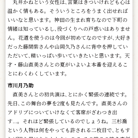
丸井かねという女性は､言葉はきついけれども心は
温かく情もある。そういうところをうまく出せれば
いいなと思います。神田の生まれ育ちなので下町の
情緒は知っているし､役づくりへの戸惑いはありませ
ん。花道を使うのは今回が初めてなのですが､大好き
だった藤間紫さんや山岡久乃さんに背中を押してい
ただいて､精いっぱい歩いていきたいと思います。天
才・藤山直美さんとの夏がいよいよ本番を迎えるこ
とにわくわくしています。
市川月乃助
直美さんとの初共演は､とにかく緊張の連続です。
先日､この舞台の夢を2度も見たんです。直美さんの
アドリブについていけなくて客席がざわつき出
す...。それほど緊張しているのでしょうね。三杉喬
という人物は何をやっても許される二枚目で､ともす