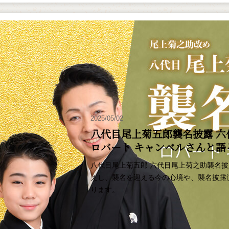
2025/05/02
八代目尾上菊五郎襲名披露 六
ロバート キャンベルさんと
八代目尾上菊五郎 六代目尾上菊之助襲名
えし、襲名を迎える今の心境や、襲名披露
ります。