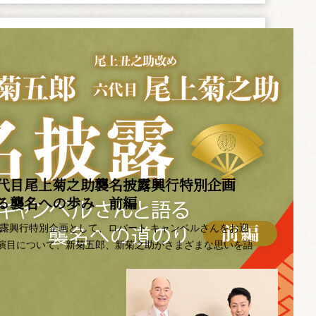
代目尾上菊之助襲名披露興行特別企画 ――
語る襲名への歩み 前編
披露興行特別企画として、ロバート キャンベルさんをお迎
演目について、新菊五郎、新菊之助がさまざまな思いを語