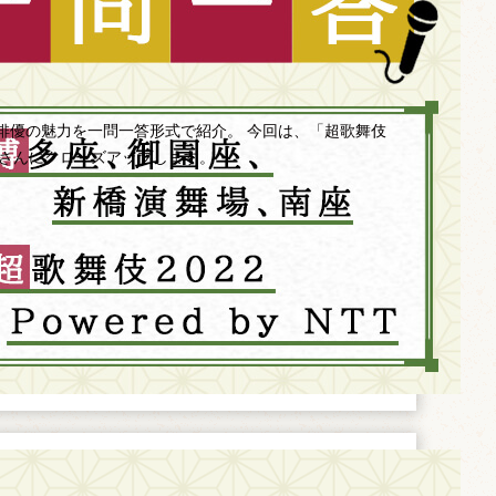
俳優の魅力を一問一答形式で紹介。 今回は、「超歌舞伎
中村獅童さんにクローズアップします。