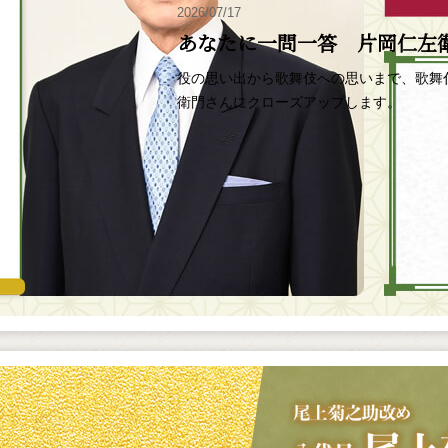
2026/07/17
あなたに一問一答 片岡仁左
役の思い出から歌舞伎への思いまで、歌舞
衛門さんにクローズアップします。