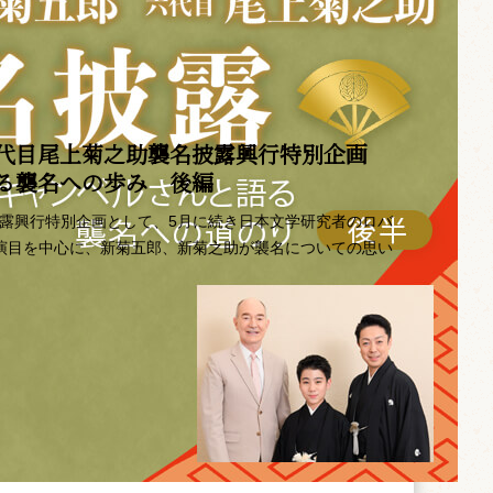
代目尾上菊之助襲名披露興行特別企画 ――
語る襲名への歩み 後編
披露興行特別企画として、5月に続き日本文学研究者のロバ
の演目を中心に、新菊五郎、新菊之助が襲名についての思い