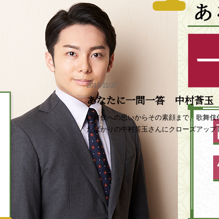
2019/11/27
あなたに一問一答 中村莟玉
歌舞伎への思いからその素顔まで、歌舞伎
たばかりの中村莟玉さんにクローズアップ