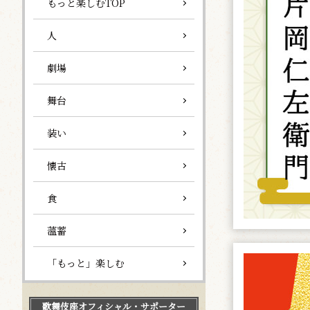
もっと楽しむTOP
人
劇場
舞台
装い
懐古
食
薀蓄
「もっと」楽しむ
歌舞伎座
オフィシャル・サポーター