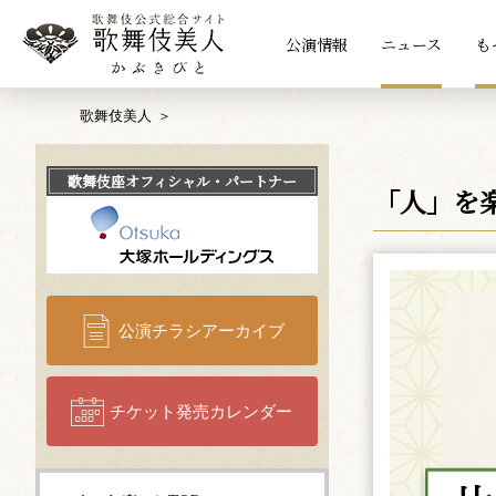
公演情報
ニュース
も
歌舞伎美人
歌舞伎座
オフィシャル・パートナー
「人」を
公演チラシアーカイブ
チケット発売カレンダー