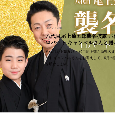
2025/05/30
八代目尾上菊五郎襲名披露 六
ロバート キャンベルさんと
八代目尾上菊五郎 六代目尾上菊之助襲名
ート キャンベルさんをお迎えして、6月
を明かします。