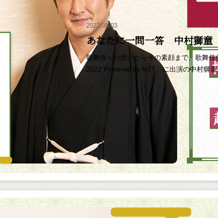
2022/08/03
あなたに一問一答 中村獅童
歌舞伎への思いからその素顔まで、歌舞伎
2022 Powered by NTT」に出演の