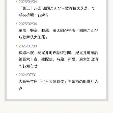
2025/04/04
「第三十八回 四国こんぴら歌舞伎大芝居」で
成功祈願・お練り
2025/02/04
萬壽、獅童、時蔵、萬太郎が語る「四国こんぴ
ら歌舞伎大芝居」
2025/01/08
松緑出演、紀尾井町夜話特別編「紀尾井町家話
第百六十夜」生配信、時蔵、新悟、廣太郎出演
のお知らせ
2024/07/01
大阪松竹座「七月大歌舞伎」開幕前の船乗り込
み