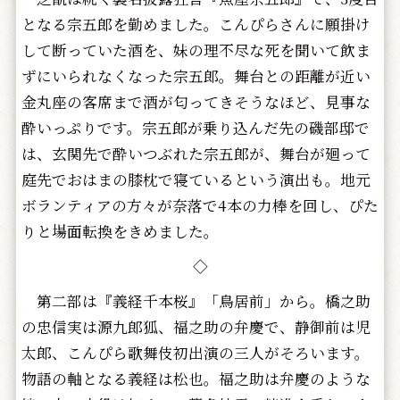
となる宗五郎を勤めました。こんぴらさんに願掛け
して断っていた酒を、妹の理不尽な死を聞いて飲ま
ずにいられなくなった宗五郎。舞台との距離が近い
金丸座の客席まで酒が匂ってきそうなほど、見事な
酔いっぷりです。宗五郎が乗り込んだ先の磯部邸で
は、玄関先で酔いつぶれた宗五郎が、舞台が廻って
庭先でおはまの膝枕で寝ているという演出も。地元
ボランティアの方々が奈落で4本の力棒を回し、ぴた
りと場面転換をきめました。
◇
第二部は『義経千本桜』「鳥居前」から。橋之助
の忠信実は源九郎狐、福之助の弁慶で、静御前は児
太郎、こんぴら歌舞伎初出演の三人がそろいます。
物語の軸となる義経は松也。福之助は弁慶のような