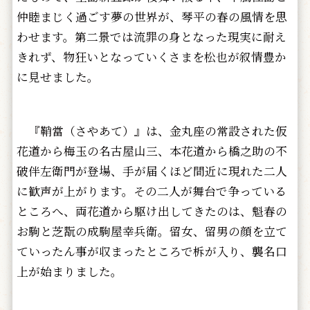
仲睦まじく過ごす夢の世界が、琴平の春の風情を思
わせます。第二景では流罪の身となった現実に耐え
きれず、物狂いとなっていくさまを松也が叙情豊か
に見せました。
『鞘當（さやあて）』は、金丸座の常設された仮
花道から梅玉の名古屋山三、本花道から橋之助の不
破伴左衛門が登場、手が届くほど間近に現れた二人
に歓声が上がります。その二人が舞台で争っている
ところへ、両花道から駆け出してきたのは、魁春の
お駒と芝翫の成駒屋幸兵衛。留女、留男の顔を立て
ていったん事が収まったところで柝が入り、襲名口
上が始まりました。