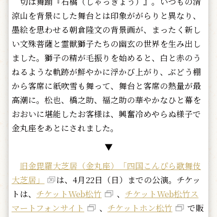
切は舞踊『石橋（しゃっきょう）』。いつもの清
涼山を背景にした舞台とは印象ががらりと異なり、
墨絵を思わせる朝倉隆文の背景画が、まったく新し
い文殊菩薩と霊獣獅子たちの幽玄の世界を生み出し
ました。獅子の精が毛振りを始めると、白と赤のう
ねるような軌跡が鮮やかに浮かび上がり、ぶどう棚
から客席に紙吹雪も舞って、舞台と客席の熱量が最
高潮に。松也、橋之助、福之助の華やかなひと幕を
おおいに堪能したお客様は、興奮冷めやらぬ様子で
金丸座をあとにされました。
▼
旧金毘羅大芝居（金丸座）「四国こんぴら歌舞伎
大芝居」
は、4月22日（日）までの公演。チケッ
トは、
チケットWeb松竹
、
チケットWeb松竹ス
マートフォンサイト
、
チケットホン松竹
で販