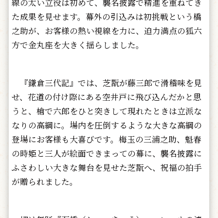
線の太い立役は初めて、襲名披露で精進を重ねてき
た成果を見せます。幕外の引込みは初挑戦という橋
之助が、お客様の熱い視線を力に、迫力満点の狐六
方で金丸座を大きく揺らしました。
『鎌倉三代記』では、芝翫が藤三郎で滑稽味を見
せ、花道の付け際にある空井戸に飛び込んだかと思
うと、槍で六郎をひと突きして現れたときは立派な
なりの高綱に。場内を圧倒するような大きな高綱の
登場にお客様も大喜びです。梅玉の三浦之助、魁春
の時姫と三人が絵面できまっての幕に、襲名披露に
ふさわしい大きな舞台を見せた芝翫へ、祝福の拍手
が贈られました。