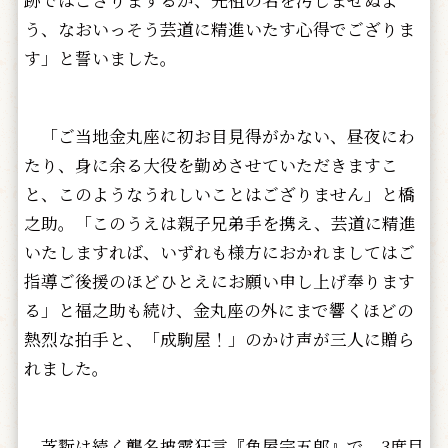
跡ではござりまするが、先祖の名を汚しませぬよ
う、なおいっそう芸道に精進いたす心得でござりま
す」と誓いました。
「ご当地金丸座に初お目見得がかない、昼夜にわ
たり、身に余る大役を勤めさせていただきますこ
と、このようなうれしいことはござりません」と橋
之助。「このうえは親子兄弟手を携え、芸道に精進
いたしますれば、いずれも様方におかれましてはご
指導ご後援のほどひとえにお願い申し上げ奉ります
る」と福之助も続け、金丸座の外にまで響くほどの
熱烈な拍手と、「成駒屋！」のかけ声が三人に贈ら
れました。
芝翫は続く襲名披露狂言『魚屋宗五郎』で、3度目