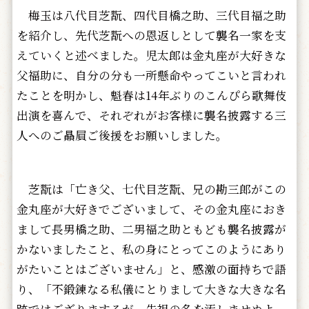
梅玉は八代目芝翫、四代目橋之助、三代目福之助
を紹介し、先代芝翫への恩返しとして襲名一家を支
えていくと述べました。児太郎は金丸座が大好きな
父福助に、自分の分も一所懸命やってこいと言われ
たことを明かし、魁春は14年ぶりのこんぴら歌舞伎
出演を喜んで、それぞれがお客様に襲名披露する三
人へのご贔屓ご後援をお願いしました。
芝翫は「亡き父、七代目芝翫、兄の勘三郎がこの
金丸座が大好きでございまして、その金丸座におき
まして長男橋之助、二男福之助ともども襲名披露が
かないましたこと、私の身にとってこのようにあり
がたいことはございません」と、感激の面持ちで語
り、「不鍛錬なる私儀にとりまして大きな大きな名