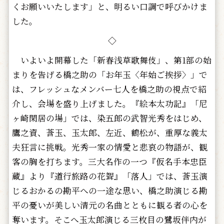
くお願いいたします」と、明るい口調で呼びかけま
した。
◇
いよいよ開幕した「新春浅草歌舞伎」、第1部の始
まりを告げる橋之助の「お年玉〈年始ご挨拶〉」で
は、フレッシュなメンバー七人を橋之助の視点で紹
介し、会場を盛り上げました。『絵本太功記』「尼
ヶ崎閑居の場」では、染五郎の武智光秀をはじめ、
鷹之資、莟玉、玉太郎、左近、鶴松が、重厚な義太
夫狂言に挑戦。光秀一家の情愛と悲哀の物語が、観
客の胸を打ちます。三大名作の一つ『仮名手本忠臣
蔵』より『道行旅路の花聟』「落人」では、莟玉演
じるおかるの勘平への一途な思い、橋之助演じる勘
平の憂いが美しい清元の名曲とともに観る者の心を
奪います。そこへ玉太郎演じる三枚目の鷺坂伴内が