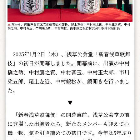
▲
左から、内田円台東区文化産業観光部長、尾上左近、中村玉太郎、中村鷹之資、中村
橋之助、中村莟玉、市川染五郎、中村鶴松、山根成之松竹株式会社取締役副社長
2025年1月2日（木）、浅草公会堂「新春浅草歌舞
伎」の初日が開幕しました。開幕前に、出演の中村
橋之助、中村鷹之資、中村莟玉、中村玉太郎、市川
染五郎、尾上左近、中村鶴松が、鏡開きを行いまし
た。
▼
「新春浅草歌舞伎」の開幕直前、浅草公会堂の前
に登場した出演者たち。新たなメンバーも迎えて心
機一転、気を引き締めての初日です。今年は5年ぶり