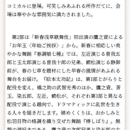
コミカルに登場。可笑しみあふれる所作だてに、会
場は華やかな雰囲気に満たされました。
第2部は「新春浅草歌舞伎」初出演の鷹之資による
「お年玉〈年始ご挨拶〉」から。新春に相応しい爽
やかな舞踊『春調娘七種』では、左近演じる曽我五
郎と玉太郎演じる曽我十郎の兄弟、鶴松演じる静御
前が、春の七草を題材にした早春の風情があふれる
舞台をお届け。『絵本太功記』は、第1部とがらりと
配役を変え、橋之助の武智光秀のほか、鷹之資、莟
玉、染五郎、左近、鶴松が、それぞれ第1部と異なる
配役で演じる趣向で、ドラマティックに乱世を生き
る人々を描きだします。締めくくりは、おかしみと
松羽目物の格調を織り交ぜた舞踊『棒しばり』。無
類の酒好きである、鷹之資の次郎冠者と染五郎の太