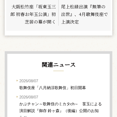
大阪松竹座「坂東玉三
尾上松緑出演『無筆の
郎 初春お年玉公演」初
出世』、4月歌舞伎座で
芝居の幕が開く
上演決定
関連ニュース
2026/08/07
歌舞伎座「八月納涼歌舞伎」初日開幕
2026/08/07
かぶチャン～歌舞伎のミカタch～ 莟玉による
演目解説『御存 鈴ヶ森』（後編）公開のお知