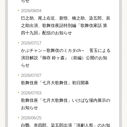
らせ
2026/08/04
巳之助、尾上右近、新悟、橋之助、染五郎、辰
之助出演、歌舞伎夜話特別編「歌舞伎家話 第
四十九回」配信のお知らせ
2026/07/17
かぶチャン～歌舞伎のミカタch～ 莟玉による
演目解説『御存 鈴ヶ森』（前編）公開のお知
らせ
2026/07/07
歌舞伎座「七月大歌舞伎」初日開幕
2026/07/03
歌舞伎座「七月大歌舞伎」いけばな場内展示の
お知らせ
2026/06/25
白鸚、幸四郎、染五郎出演「演劇人祭」のお知