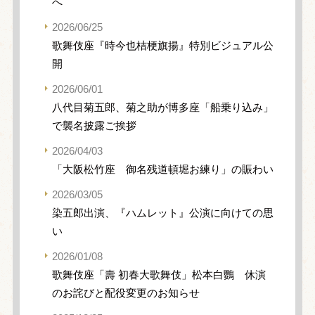
へ
2026/06/25
歌舞伎座『時今也桔梗旗揚』特別ビジュアル公
開
2026/06/01
八代目菊五郎、菊之助が博多座「船乗り込み」
で襲名披露ご挨拶
2026/04/03
「大阪松竹座 御名残道頓堀お練り」の賑わい
2026/03/05
染五郎出演、『ハムレット』公演に向けての思
い
2026/01/08
歌舞伎座「壽 初春大歌舞伎」松本白鸚 休演
のお詫びと配役変更のお知らせ