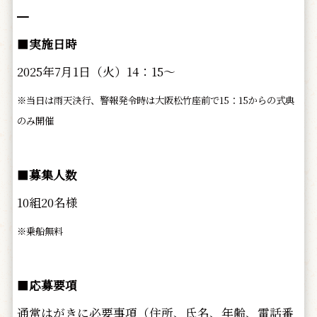
━
■
実施日時
2025年7月1日（火）14：15～
※当日は雨天決行、警報発令時は大阪松竹座前で15：15からの式典
のみ開催
■
募集人数
10組20名様
※乗船無料
■
応募要項
通常はがきに必要事項（住所、氏名、年齢、電話番