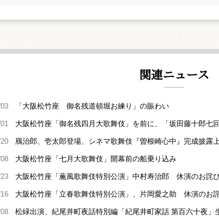
関連ニュース
/03
「大阪松竹座 御名残道頓堀お練り」の賑わい
/01
大阪松竹座「御名残四月大歌舞伎」を前に、「坂田藤十郎七回
/20
鴈治郎、壱太郎登場、シネマ歌舞伎『曽根崎心中』完成披露
/08
大阪松竹座「七月大歌舞伎」開幕前の船乗り込み
/23
大阪松竹座「薫風歌舞伎特別公演」中村寿治郎 休演のお詫
/16
大阪松竹座「立春歌舞伎特別公演」、片岡愛之助 休演のお
/08
松緑出演、紀尾井町夜話特別編「紀尾井町家話 第百六十夜」