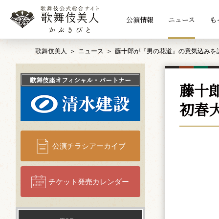
公演情報
ニュース
も
歌舞伎美人
ニュース
藤十郎が『男の花道』の意気込みを
歌舞伎座
オフィシャル・パートナー
藤十
初春
公演チラシアーカイブ
チケット発売カレンダー