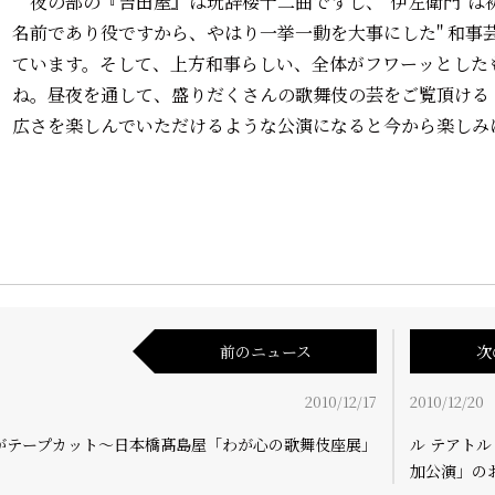
夜の部の『吉田屋』は玩辞楼十二曲ですし、"伊左衛門"は
名前であり役ですから、やはり一挙一動を大事にした" 和事
ています。そして、上方和事らしい、全体がフワーッとした
ね。昼夜を通して、盛りだくさんの歌舞伎の芸をご覧頂ける
広さを楽しんでいただけるような公演になると今から楽しみ
前のニュース
次
2010/12/17
2010/12/20
がテープカット～日本橋髙島屋「わが心の歌舞伎座展」
ル テアト
加公演」の