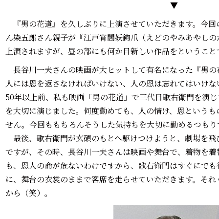
▼
『男の花道』を久しぶりに上演させていただきます。今回
ん染五郎さん親子が『江戸宵闇妖鉤爪（えどのやみあやしの
上演されますが、昼の部にも何か目新しい作品をということ
長谷川一夫さんの映画が大ヒットして有名になった『男の
人には恩を返さなければいけない、人の恩は忘れてはいけな
50年以上前、私も映画「男の花道」で三代目歌右衛門を演
を大切に演じました。何度勤めても、人の情け、恩というも
せん。今回ももちろんそうした気持ちを大切に勤めるつもり
最後、歌右衛門が玄碩のもとへ駆けつけようと、劇場を飛
ですが、その時、長谷川一夫さんは映画や舞台で、着物を着
も、恩人の命が危ないわけですから、歌右衛門はすぐにでも
に、舞台の衣裳のままで客席を走らせていただきます。それ
から（笑）。