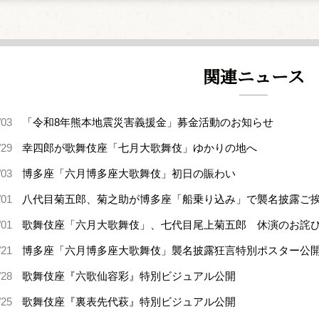
関連ニュース
/03
「令和8年熊本地震災害義援金」募金活動のお知らせ
/29
幸四郎が歌舞伎座「七月大歌舞伎」ゆかりの地へ
/03
博多座「六月博多座大歌舞伎」初日の賑わい
/01
八代目菊五郎、菊之助が博多座「船乗り込み」で襲名披露ご
/01
歌舞伎座「六月大歌舞伎」、七代目尾上菊五郎 休演のお詫
/21
博多座「六月博多座大歌舞伎」襲名披露狂言特別ポスター公
/28
歌舞伎座『六歌仙容彩』特別ビジュアル公開
/25
歌舞伎座『裏表先代萩』特別ビジュアル公開