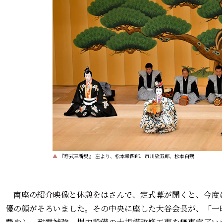
▲
『寿式三番叟』 左より、松本幸四郎、市川染五郎、松本白鸚
南座の紹介映像と休憩をはさんで、定式幕が開くと、今度は
優の顔がそろいました。その中央に座した大谷会長が、「一昨