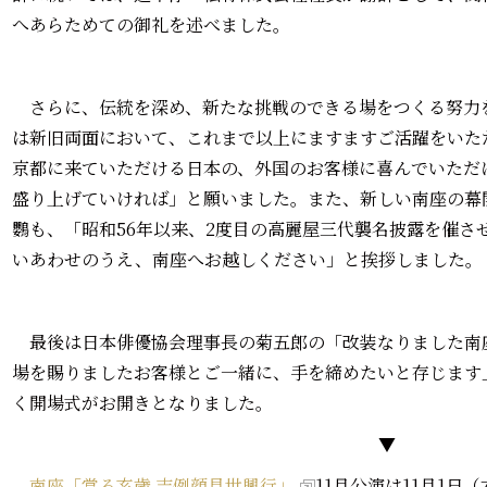
へあらためての御礼を述べました。
さらに、伝統を深め、新たな挑戦のできる場をつくる努力
は新旧両面において、これまで以上にますますご活躍をいた
京都に来ていただける日本の、外国のお客様に喜んでいただ
盛り上げていければ」と願いました。また、新しい南座の幕
鸚も、「昭和56年以来、2度目の高麗屋三代襲名披露を催さ
いあわせのうえ、南座へお越しください」と挨拶しました。
最後は日本俳優協会理事長の菊五郎の「改装なりました南
場を賜りましたお客様とご一緒に、手を締めたいと存じます
く開場式がお開きとなりました。
▼
南座「當る亥歳 吉例顔見世興行」
11月公演は11月1日