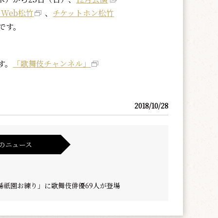
Web松竹
、
チケットホン松竹
定です。
す。
「歌舞伎チャンネル」
2018/10/28
のニュース
場祇園お練り」に歌舞伎俳優69人が登場