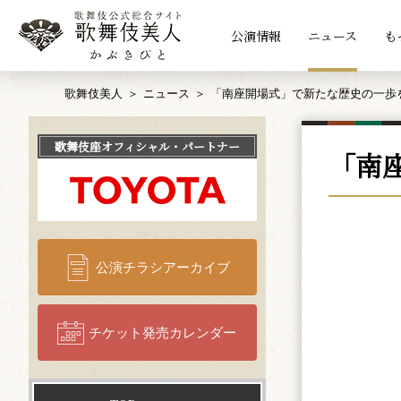
公演情報
ニュース
も
歌舞伎美人
ニュース
「南座開場式」で新たな歴史の一歩
歌舞伎座
オフィシャル・パートナー
「南
公演チラシアーカイブ
チケット発売カレンダー