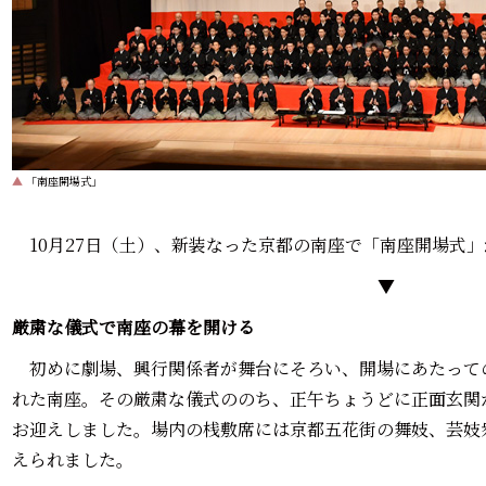
▲
「南座開場式」
10月27日（土）、新装なった京都の南座で「南座開場式
▼
厳粛な儀式で南座の幕を開ける
初めに劇場、興行関係者が舞台にそろい、開場にあたって
れた南座。その厳粛な儀式ののち、正午ちょうどに正面玄関
お迎えしました。場内の桟敷席には京都五花街の舞妓、芸妓
えられました。