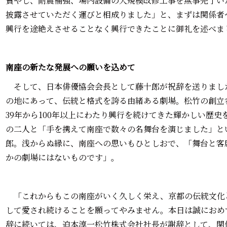
費やし、耐震補強、場内設備の大規模改修工事を無事完了い
披露させていただく運びと相成りました」と、まずは関係者
興行を途絶えさせることなく興行できたことに御礼を述べま
南座の新たな発展への願いを込めて
そして、日本俳優協会会長として藤十郎が祝辞を送りまし
の地にあって、伝統と格式を誇る由緒ある劇場。松竹の創立
39年から100年以上にわたり興行を続けてきた輝かしい歴
の二人と「手を携えて南座で数々の名舞台を演じました」と
郎。浅からぬ縁に、南座への思いもひとしおで、「舞台と客
かの劇場にはないものです」。
「これからもこの南座がいく久しく栄え、京都の伝統文化
して愛され続けることを願ってやみません。本日は誠におめ
辞に続いては、迫本淳一松竹株式会社社長が謝辞として、関