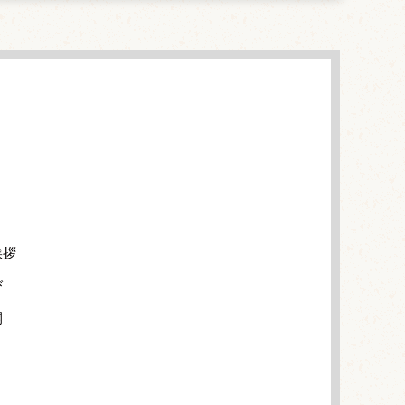
挨拶
び
開