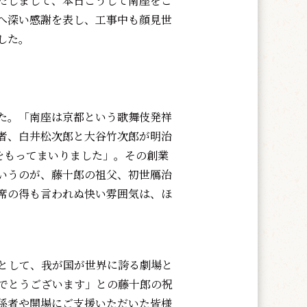
たしまして、本日こうして南座をご
へ深い感謝を表し、工事中も顔見世
した。
た。「南座は京都という歌舞伎発祥
者、白井松次郎と大谷竹次郎が明治
史をもってまいりました」。その創業
いうのが、藤十郎の祖父、初世鴈治
席の得も言われぬ快い雰囲気は、ほ
として、我が国が世界に誇る劇場と
でとうございます」との藤十郎の祝
係者や開場にご支援いただいた皆様