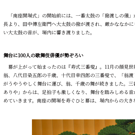
「南座開場式」の開始前には、一番太鼓の「撥渡しの儀」
長より、田中傳左衛門へ大太鼓の撥が渡され、厳かななかに
い大太鼓の音が、場内に響き渡りました。
舞台に100人の歌舞伎俳優が勢ぞろい
幕が上がって始まったのは『寿式三番叟』。11月の顔見世
翁、八代目染五郎の千歳、十代目幸四郎の三番叟で、「翁渡
がうやうやしく舞台に運び、翁、千歳の舞が続きました。三
ありや」からは、足拍子も激しくなり、舞台を踏みしめる音
めていきます。南座の開場を寿ぐひと幕は、場内からの大き