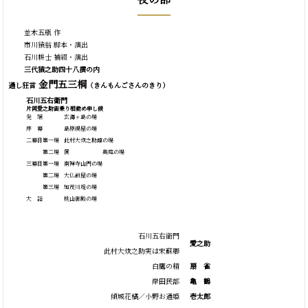
並木五瓶 作
市川猿翁 脚本・演出
石川耕士 補綴・演出
三代猿之助四十八撰の内
金門五三桐
通し狂言
（きんもんごさんのきり）
石川五右衛門
片岡愛之助宙乗り相勤め申し候
発 端
玄海ヶ島の場
序 幕
島原揚屋の場
二幕目第一場
此村大炊之助館の場
第二場
同 奥庭の場
三幕目第一場
南禅寺山門の場
第二場
大仏餅屋の場
第三場
加茂川堤の場
大 詰
桃山御殿の場
石川五右衛門
愛之助
此村大炊之助実は宋蘇卿
白鷹の精
扇
雀
岸田民部
亀
鶴
傾城花橘／小野お通姫
壱太郎