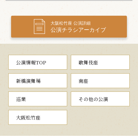
三、
河庄
玩辞楼十二曲の内
（かわしょう）
大坂天満の紙屋治兵衛は、妻子のある身でありながら、遊女小
大阪松竹座 公演詳細
春と深い仲となり、心中の約束をしています。北新地の茶屋、河
公演チラシアーカイブ
庄に出向いた小春は、治兵衛の女房からの手紙を読んで塞ぎ込ん
でおり、河内屋お庄に慰められています。そこへ、小春の身請け
をしようと江戸屋太兵衛がやってきます。小春がそれを拒んでい
るところへ、見慣れぬ侍が客として現れます。治兵衛が小春をひ
と目見ようと河庄を訪れ、様子を窺っていると、小春がその侍に
公演情報TOP
歌舞伎座
心中したくないと頼みます。小春の心変わりに治兵衛は激昂しま
すが、侍と見えたのは実は治兵衛の兄粉屋孫右衛門で…。
玩辞楼十二曲の一つである、上方和事の代表作をご堪能くださ
新橋演舞場
南座
い。
巡業
その他の公演
夜の部
大阪松竹座
金門五三桐
通し狂言
（きんもんごさんのきり）
真柴久吉が権勢を誇る時代、久吉は異国制裁に乗り出していま
した。久吉の嫡男久次は短慮な性格が仇となり、跡目は弟の久秋