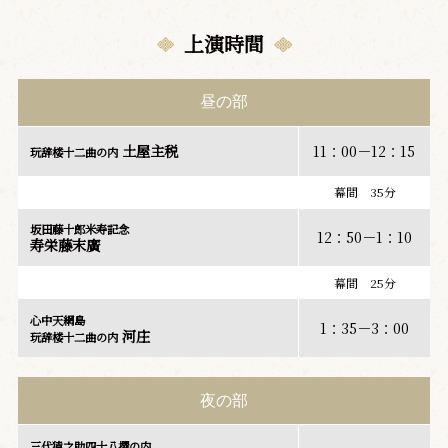
上演時間
昼の部
土屋主税
11：00－12：15
玩辞楼十二曲の内
幕間 35分
坂田藤十郎米寿記念
12：50－1：10
寿栄藤末廣
幕間 25分
心中天網島
1：35－3：00
河庄
玩辞楼十二曲の内
夜の部
三代猿之助四十八撰の内