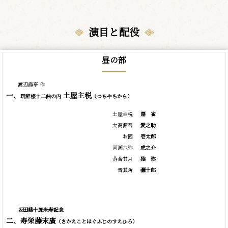
演目と配役
昼の部
渡辺霞亭 作
一、
土屋主税
玩辞楼十二曲の内
（つちやちから）
土屋主税
扇
雀
大高源吾
愛之助
お園
壱太郎
河瀬六弥
虎之介
落合其月
猿
弥
晋其角
彌十郎
坂田藤十郎米寿記念
二、寿栄藤末廣
（さかえことほぐふじのすえひろ）