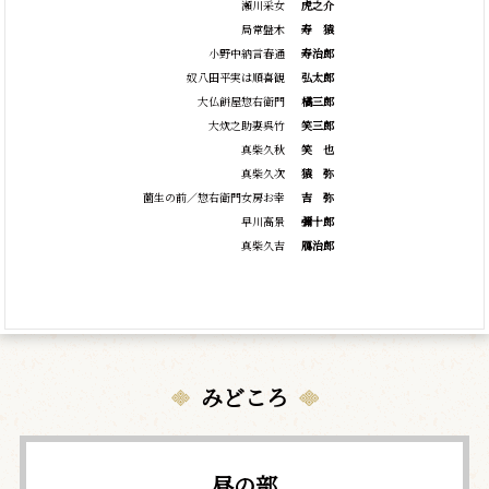
瀬川采女
虎之介
局常盤木
寿
猿
小野中納言春通
寿治郎
奴八田平実は順喜観
弘太郎
大仏餅屋惣右衛門
橘三郎
大炊之助妻呉竹
笑三郎
真柴久秋
笑
也
真柴久次
猿
弥
薗生の前／惣右衛門女房お幸
吉
弥
早川高景
彌十郎
真柴久吉
鴈治郎
みどころ
昼の部