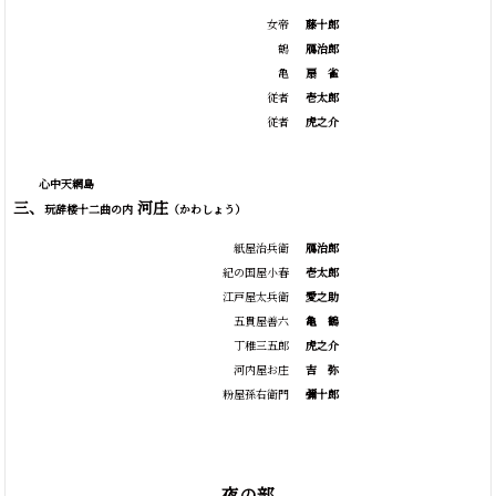
女帝
藤十郎
鶴
鴈治郎
亀
扇
雀
従者
壱太郎
従者
虎之介
心中天網島
三、
河庄
玩辞楼十二曲の内
（かわしょう）
紙屋治兵衛
鴈治郎
紀の国屋小春
壱太郎
江戸屋太兵衛
愛之助
五貫屋善六
亀
鶴
丁稚三五郎
虎之介
河内屋お庄
吉
弥
粉屋孫右衛門
彌十郎
夜の部