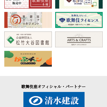
ていました。そこへ白斑の鷹が現れ、その鷹の羽に書かれた遺書
を見た五右衛門は、大炊之助こそが父で、自らが宋蘇友だと知
り、久吉への敵討ちの思いを強くするのでした。そして、真柴家
の桃山御殿を目指していると…。
絢爛豪華な舞台に、空中の葛籠から飛び出す“葛籠抜け”の宙乗
りなど、趣向にあふれたみどころ満載の大作をお楽しみくださ
い。
歌舞伎座オフィシャル・パートナー