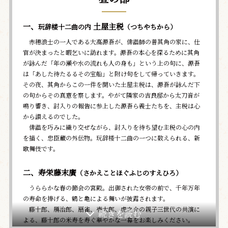
一、
土屋主税
玩辞楼十二曲の内
（つちやちから）
赤穂浪士の一人である大高源吾が、俳諧師の普其角の家に、仕
官が決まったと暇乞いに訪れます。源吾の本心を探るために其角
が詠んだ「年の瀬や水の流れも人の身も」という上の句に、源吾
は「あした待たるるその宝船」と附け句をして帰っていきます。
その夜、其角からこの一件を聞いた土屋主税は、源吾が詠んだ下
の句からその真意を察します。やがて隣家の吉良邸から太刀音が
鳴り響き、討入りの報告に参上した源吾ら義士たちを、主税は心
から讃えるのでした。
俳諧を巧みに織り交ぜながら、討入りを待ち望む主税の心の内
を描く、忠臣蔵の外伝物。玩辞楼十二曲の一つに数えられる、新
歌舞伎です。
二、寿栄藤末廣
（さかえことほぐふじのすえひろ）
うららかな春の節会の宮殿。出御された女帝の前で、千年万年
の寿命を捧げる、鶴と亀による舞いが披露されます。
藤十郎、鴈治郎、扇雀、壱太郎、虎之介の親子三世代の共演に
よる、藤十郎の米寿を寿ぐ華やかな一幕をお楽しみください。