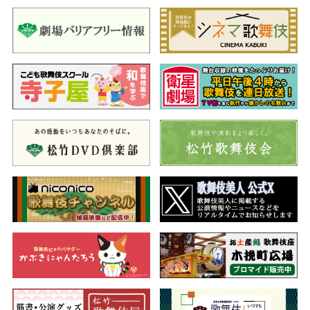
に決められていますが、その久秋は側近の瀬川采女とともに遊女
に入れ揚げ、放蕩三昧。久次は、久秋が重宝の「お袖判」を紛失
したと言い立てますが、これは久次が仕組んだもの。二人の母、
薗生の前は久秋の真意を知り、久秋こそが跡目に相応しいと家臣
に伝えます。それを聞いた久次が刀を抜いて乱入する中、乳人役
の此村大炊之助が止めに入り、久次の心を改めさせるため、50日
間預けてほしいと願い出ます。その頃、石川五右衛門の手下は
「お袖判」を盗み出し、足早に南禅寺へと向かうのでした。
50日後、執権の早川高景が久次の改心を見届けに来ますが、い
まだに善心は見られません。大炊之助は身代わりに切腹を申し立
てますが、なおも乱行を続ける久次に、遂に刀を突き立てます。
その途端に態度を変え、謀反の本心を明かした大炊之助は、実
は、久吉に征伐された大明国の宋蘇卿でした。
宋蘇卿は、日本に渡った息子の宋蘇友に大望を託すことを決
め、先祖伝来の掛軸を焚き上げ、琴を弾じます。すると、掛軸に
描かれた白斑の鷹に魂が入って抜け出し、白鷹の精となって美し
く舞うのでした。宋蘇卿は白鷹の羽に血汐で遺書を書き記した
後、切腹し、壮絶な最期を遂げます。
一方、南禅寺の山門では、天下一の大盗賊石川五右衛門が、桜
満開の春の景色を眺めています。五右衛門は、養父の武智光秀に
育てられましたが、光秀は久吉により滅ぼされ、復讐の念を持っ