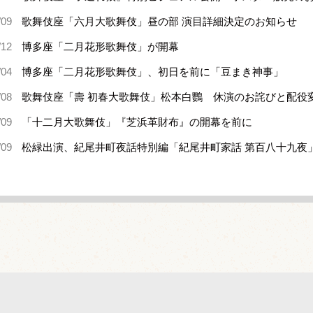
/09
歌舞伎座「六月大歌舞伎」昼の部 演目詳細決定のお知らせ
/12
博多座「二月花形歌舞伎」が開幕
/04
博多座「二月花形歌舞伎」、初日を前に「豆まき神事」
/08
歌舞伎座「壽 初春大歌舞伎」松本白鸚 休演のお詫びと配役
/09
「十二月大歌舞伎」『芝浜革財布』の開幕を前に
/09
松緑出演、紀尾井町夜話特別編「紀尾井町家話 第百八十九夜