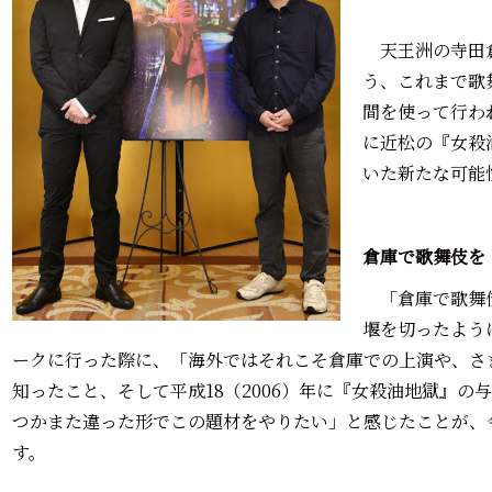
天王洲の寺田倉
う、これまで歌
間を使って行わ
に近松の『女殺
いた新たな可能
倉庫で歌舞伎を
「倉庫で歌舞伎
堰を切ったよう
ークに行った際に、「海外ではそれこそ倉庫での上演や、さ
知ったこと、そして平成18（2006）年に『女殺油地獄』の
つかまた違った形でこの題材をやりたい」と感じたことが、
す。