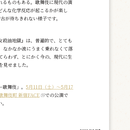
れるものもある。歌舞伎に現代の演
どんな化学反応が起こるかが楽し
稽古が待ちきれない様子です。
殺油地獄』は、普遍的で、とても
、なかなか波にうまく乗れなくて落
てらわず、とにかく今の、現代に生
を見せました。
ー歌舞伎」。
5月11日（土）～5月17
歌舞伎町 新宿FACE
での公演で
い。