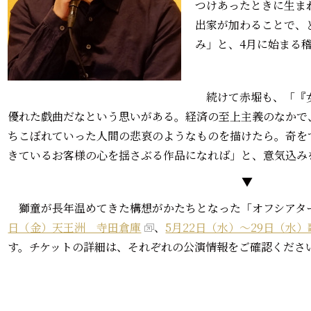
つけあったときに生ま
出家が加わることで、
み」と、4月に始まる
続けて赤堀も、「『女
優れた戯曲だなという思いがある。経済の至上主義のなかで
ちこぼれていった人間の悲哀のようなものを描けたら。奇を
きているお客様の心を揺さぶる作品になれば」と、意気込み
▼
獅童が長年温めてきた構想がかたちとなった「オフシアタ
日（金）天王洲 寺田倉庫
、
5月22日（水）～29日（水）
す。チケットの詳細は、それぞれの公演情報をご確認くださ