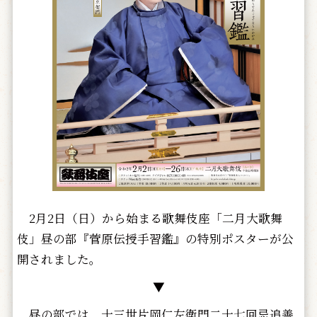
2月2日（日）から始まる歌舞伎座「二月大歌舞
伎」昼の部『菅原伝授手習鑑』の特別ポスターが公
開されました。
▼
昼の部では、十三世片岡仁左衛門二十七回忌追善