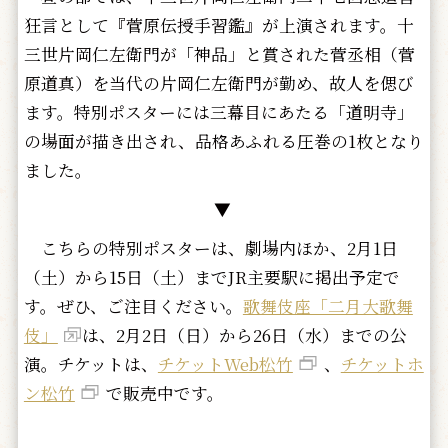
狂言として『菅原伝授手習鑑』が上演されます。十
三世片岡仁左衛門が「神品」と賞された菅丞相（菅
原道真）を当代の片岡仁左衛門が勤め、故人を偲び
ます。特別ポスターには三幕目にあたる「道明寺」
の場面が描き出され、品格あふれる圧巻の1枚となり
ました。
▼
こちらの特別ポスターは、劇場内ほか、2月1日
（土）から15日（土）までJR主要駅に掲出予定で
す。ぜひ、ご注目ください。
歌舞伎座「二月大歌舞
伎」
は、2月2日（日）から26日（水）までの公
演。チケットは、
チケットWeb松竹
、
チケットホ
ン松竹
で販売中です。