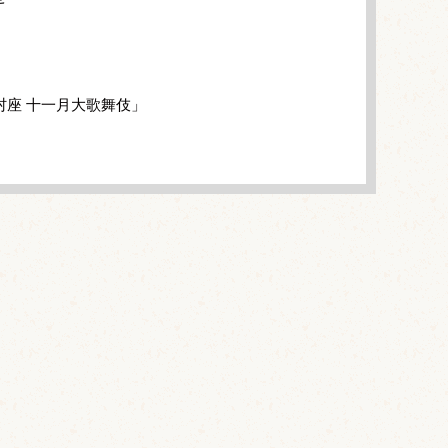
村座 十一月大歌舞伎」