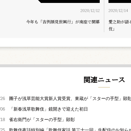
2020/12/12
2020/12/14
今年も「吉例顔見世興行」が南座で開幕
愛之助が語
伎」
関連ニュース
/26
團子が浅草芸能大賞新人賞受賞、東蔵が「スターの手型」顕
/06
「新春浅草歌舞伎」鏡開きで迎えた初日
/18
雀右衛門が「スターの手型」顕彰
/25
歌舞伎夜話特別編「歌舞伎家話 第三十一回」生配信のお知ら