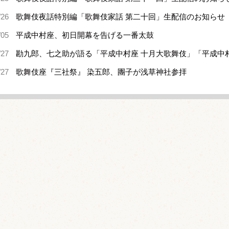
/26
歌舞伎夜話特別編「歌舞伎家話 第二十回」生配信のお知らせ
/05
平成中村座、初日開幕を告げる一番太鼓
/27
勘九郎、七之助が語る「平成中村座 十月大歌舞伎」「平成中
/27
歌舞伎座『三社祭』 染五郎、團子が浅草神社参拝