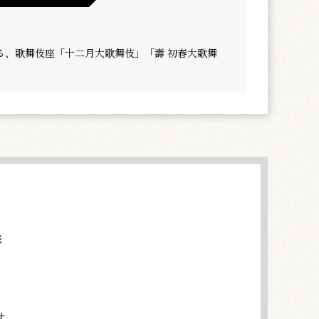
る、歌舞伎座「十二月大歌舞伎」「壽 初春大歌舞
彰
せ