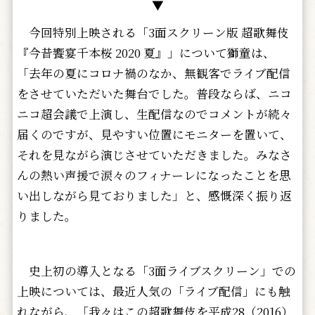
▼
今回特別上映される「3面スクリーン版 超歌舞伎
『今昔饗宴千本桜 2020 夏』」について獅童は、
「去年の夏にコロナ禍のなか、無観客でライブ配信
をさせていただいた舞台でした。普段ならば、ニコ
ニコ超会議で上演し、生配信なのでコメントが続々
届くのですが、見やすい位置にモニターを置いて、
それを見ながら演じさせていただきました。みなさ
んの熱い声援で涙々のフィナーレになったことを思
い出しながら見ておりました」と、感慨深く振り返
りました。
史上初の導入となる「3面ライブスクリーン」での
上映については、最近人気の「ライブ配信」にも触
れながら、「我々はこの超歌舞伎を平成28（2016）