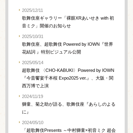
2025/12/11
歌舞伎座ギャラリー「裸眼XRあいせき with 初
音ミク」開催のお知らせ
2025/10/31
歌舞伎座、超歌舞伎 Powered by IOWN『世界
花結詞 』特別ビジュアル公開
2025/05/14
超歌舞伎 〈CHO-KABUKI〉Powered by IOWN
『今昔饗宴千本桜 Expo2025 ver.』、大阪・関
西万博で上演
2024/11/19
獅童、菊之助が語る、歌舞伎座『あらしのよる
に』
2024/05/10
「超歌舞伎Presents ～中村獅童×初音ミク 超会