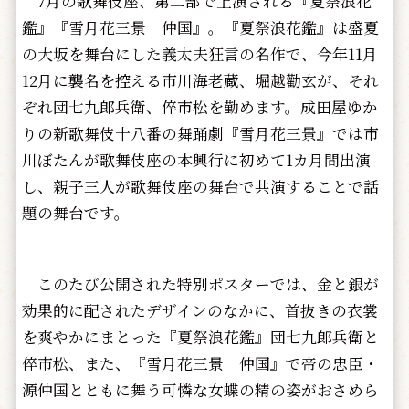
7月の歌舞伎座、第二部で上演される『夏祭浪花
鑑』『雪月花三景 仲国』。『夏祭浪花鑑』は盛夏
の大坂を舞台にした義太夫狂言の名作で、今年11月
12月に襲名を控える市川海老蔵、堀越勸玄が、それ
ぞれ団七九郎兵衛、倅市松を勤めます。成田屋ゆか
りの新歌舞伎十八番の舞踊劇『雪月花三景』では市
川ぼたんが歌舞伎座の本興行に初めて1カ月間出演
し、親子三人が歌舞伎座の舞台で共演することで話
題の舞台です。
このたび公開された特別ポスターでは、金と銀が
効果的に配されたデザインのなかに、首抜きの衣裳
を爽やかにまとった『夏祭浪花鑑』団七九郎兵衛と
倅市松、また、『雪月花三景 仲国』で帝の忠臣・
源仲国とともに舞う可憐な女蝶の精の姿がおさめら