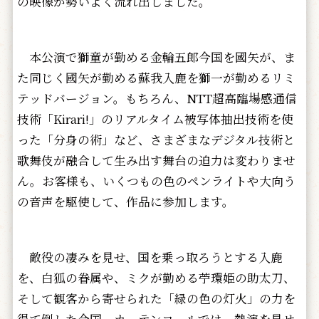
の映像が勢いよく流れ出しました。
本公演で獅童が勤める金輪五郎今国を國矢が、ま
た同じく國矢が勤める蘇我入鹿を獅一が勤めるリミ
テッドバージョン。もちろん、NTT超高臨場感通信
技術「Kirari!」のリアルタイム被写体抽出技術を使
った「分身の術」など、さまざまなデジタル技術と
歌舞伎が融合して生み出す舞台の迫力は変わりませ
ん。お客様も、いくつもの色のペンライトや大向う
の音声を駆使して、作品に参加します。
敵役の凄みを見せ、国を乗っ取ろうとする入鹿
を、白狐の眷属や、ミクが勤める苧環姫の助太刀、
そして観客から寄せられた「緑の色の灯火」の力を