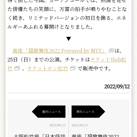
得て倒した今国。カーテンコールでは、熱演を見せ
た俳優たちの笑顔に、万雷の拍手が鳴りやむことな
く続き、リミテッドバージョンの初日を飾る、エネ
ルギーあふれる幕開けとなりました。
▼
南座「超歌舞伎2022 Powered by NTT」
は、
25日（日）までの公演。チケットは
チケットWeb松
竹
、
チケットホン松竹
で販売中です。
2022/09/12
前のニュース
次のニュース
2022/09/12
2022/09/13
大阪松竹座「日本怪談
南座「超歌舞伎2022