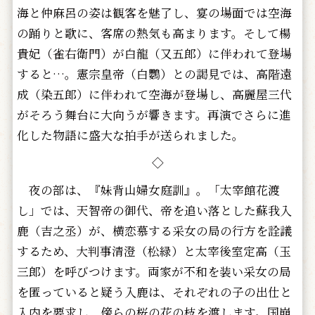
海と仲麻呂の姿は観客を魅了し、宴の場面では空海
の踊りと歌に、客席の熱気も高まります。そして楊
貴妃（雀右衛門）が白龍（又五郎）に伴われて登場
すると…。憲宗皇帝（白鸚）との謁見では、高階遠
成（染五郎）に伴われて空海が登場し、高麗屋三代
がそろう舞台に大向うが響きます。再演でさらに進
化した物語に盛大な拍手が送られました。
◇
夜の部は、『妹背山婦女庭訓』。「太宰館花渡
し」では、天智帝の御代、帝を追い落とした蘇我入
鹿（吉之丞）が、横恋慕する采女の局の行方を詮議
するため、大判事清澄（松緑）と太宰後室定高（玉
三郎）を呼びつけます。両家が不和を装い采女の局
を匿っていると疑う入鹿は、それぞれの子の出仕と
入内を要求し、傍らの桜の花の枝を渡します。国崩