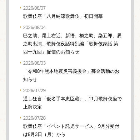
2026/08/07
歌舞伎座「八月納涼歌舞伎」初日開幕
2026/08/04
巳之助、尾上右近、新悟、橋之助、染五郎、辰
之助出演、歌舞伎夜話特別編「歌舞伎家話 第
四十九回」配信のお知らせ
2026/08/03
「令和8年熊本地震災害義援金」募金活動のお
知らせ
2026/07/29
通し狂言『仮名手本忠臣蔵』、11月歌舞伎座で
上演決定
2026/07/28
歌舞伎座「イベント託児サービス」9月分受付
は8月3日（月）から