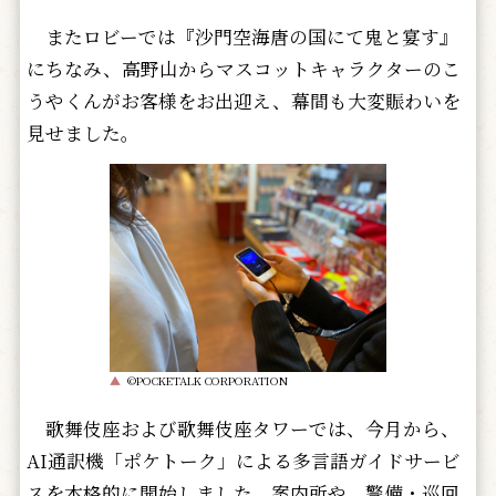
またロビーでは『沙門空海唐の国にて鬼と宴す』
にちなみ、高野山からマスコットキャラクターのこ
うやくんがお客様をお出迎え、幕間も大変賑わいを
見せました。
▲
©POCKETALK CORPORATION
歌舞伎座および歌舞伎座タワーでは、今月から、
AI通訳機「ポケトーク」による多言語ガイドサービ
スを本格的に開始しました。案内所や、警備・巡回