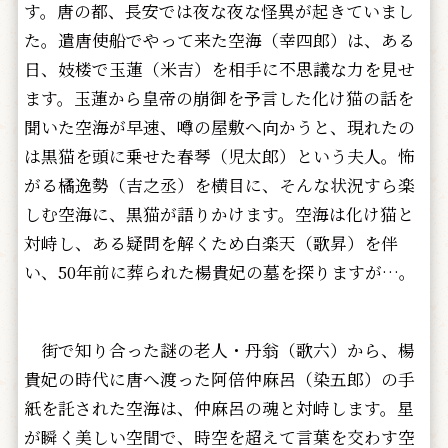
す。唐の都、長安では夜な夜な怪異が起きていまし
た。遣唐使船でやって来た空海（幸四郎）は、ある
日、妓楼で玉蓮（米吉）を相手に不思議な力を見せ
ます。玉蓮から皇帝の崩御を予言した化け猫の話を
聞いた空海が早速、噂の屋敷へ向かうと、現れたの
は黒猫を頭に乗せた春琴（児太郎）という夫人。怖
がる橘逸勢（吉之丞）を横目に、そんな状況すら楽
しむ空海に、黒猫が語りかけます。空海は化け猫と
対峙し、ある疑問を解くため白楽天（歌昇）を伴
い、50年前に葬られた楊貴妃の墓を探りますが…。
街で知り合った謎の老人・丹翁（歌六）から、楊
貴妃の時代に唐へ渡った阿倍仲麻呂（染五郎）の手
紙を託された空海は、仲麻呂の魂と対峙します。星
が瞬く美しい空間で、時空を超えて言葉を交わす空