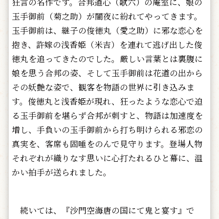
狂言の名作です。合邦道心（歌六）の庵室に、娘の
玉手御前（菊之助）が闇夜に紛れてやってきます。
玉手御前は、継子の俊徳丸（愛之助）に邪な恋心を
抱き、許嫁の浅香姫（米吉）を連れて逃げ出した俊
徳丸を追ってきたのでした。厳しい言葉とは裏腹に
娘を思う合邦の姿、そして玉手御前は花道の出から
その妖艶な姿で、観客を物語の世界に引き込みま
す。俊徳丸と浅香姫が現れ、狂ったような恋心で迫
る玉手御前を堪らず合邦が刺すと、物語は加速度を
増し、手負いの玉手御前から打ち明けられる邪恋の
真実を、客席も固唾をのんで見守ります。登場人物
それぞれが織りなす思いに心打たれるひと幕に、温
かい拍手が送られました。
続いては、『沙門空海唐の国にて鬼と宴す』で