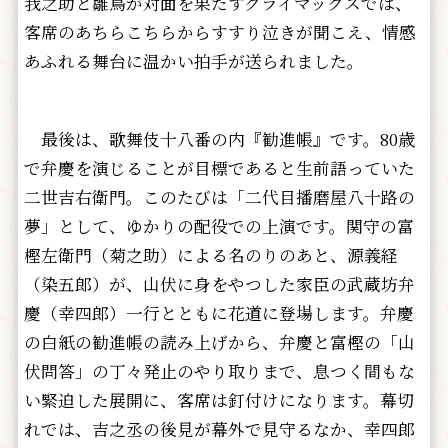
我之助と雛鳥が対面を果たすクライマックスでは、
客席のあちらこちらからすすり泣きが聞こえ、情感
あふれる舞台に温かい拍手が送られました。
最後は、歌舞伎十八番の内『勧進帳』です。80歳
で弁慶を演じることが目標であると生前語っていた
二世吉右衛門。このたびは「二代目播磨屋八十路の
夢」として、ゆかりの配役での上演です。関守の富
樫左衛門（菊之助）による名のりのあと、源義経
（染五郎）が、山伏に身をやつした家臣の武蔵坊弁
慶（幸四郎）一行とともに花道に登場します。弁慶
の白紙の勧進帳の読み上げから、弁慶と富樫の「山
伏問答」の丁々発止のやり取りまで、息つく間もな
い緊迫した展開に、客席は釘付けになります。幕切
れでは、吉之丞の後見が幕外で見守るなか、幸四郎