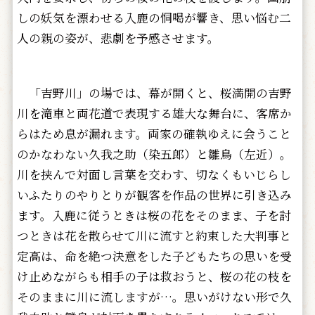
しの妖気を漂わせる入鹿の恫喝が響き、思い悩む二
人の親の姿が、悲劇を予感させます。
「吉野川」の場では、幕が開くと、桜満開の吉野
川を滝車と両花道で表現する雄大な舞台に、客席か
らはため息が漏れます。両家の確執ゆえに会うこと
のかなわない久我之助（染五郎）と雛鳥（左近）。
川を挟んで対面し言葉を交わす、切なくもいじらし
いふたりのやりとりが観客を作品の世界に引き込み
ます。入鹿に従うときは桜の花をそのまま、子を討
つときは花を散らせて川に流すと約束した大判事と
定高は、命を絶つ決意をした子どもたちの思いを受
け止めながらも相手の子は救おうと、桜の花の枝を
そのままに川に流しますが…。思いがけない形で久