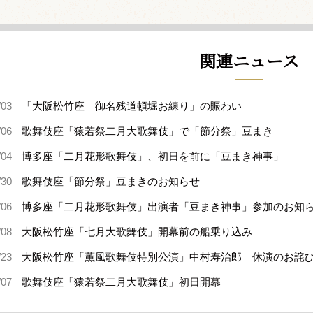
関連ニュース
/03
「大阪松竹座 御名残道頓堀お練り」の賑わい
/06
歌舞伎座「猿若祭二月大歌舞伎」で「節分祭」豆まき
/04
博多座「二月花形歌舞伎」、初日を前に「豆まき神事」
/30
歌舞伎座「節分祭」豆まきのお知らせ
/06
博多座「二月花形歌舞伎」出演者「豆まき神事」参加のお知
/08
大阪松竹座「七月大歌舞伎」開幕前の船乗り込み
/23
大阪松竹座「薫風歌舞伎特別公演」中村寿治郎 休演のお詫
/07
歌舞伎座「猿若祭二月大歌舞伎」初日開幕