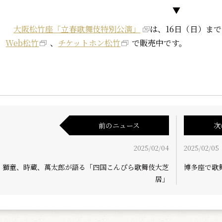
▼
大阪松竹座「立春歌舞伎特別公演」
は、16日（日）ま
Web松竹
、
チケットホン松竹
で販売中です。
前のニュース
次
2025/02/04
2025/02/05
、獅童、時蔵、萬太郎が語る「四国こんぴら歌舞伎大芝
博多座で歌
居」