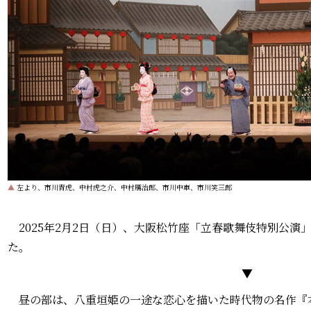
▲
左より、市川青虎、中村虎之介、中村鴈治郎、市川中車、市川笑三郎
2025年2月2日（日）、大阪松竹座「立春歌舞伎特別公演
た。
▼
昼の部は、八重垣姫の一途な恋心を描いた時代物の名作『