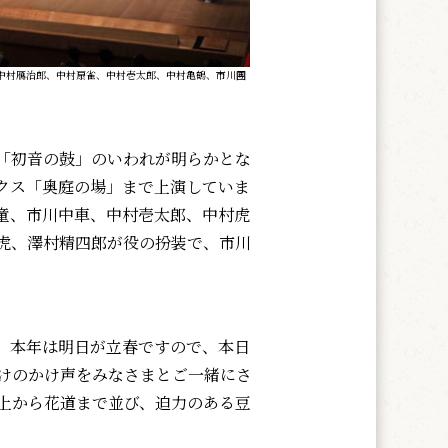
中村鴈治郎、中村扇雀、中村壱太郎、中村亀鶴、市川團
「初音の鼓」のいわれが明らかとな
クス「奥庭の場」まで上演していま
童、市川中車、中村壱太郎、中村虎
虎、澤村精四郎が役の扮装で、市川
。本年は明日が立春ですので、本日
だけのかけ声をみなさまとご一緒にさ
台上から花道まで並び、迫力のある豆