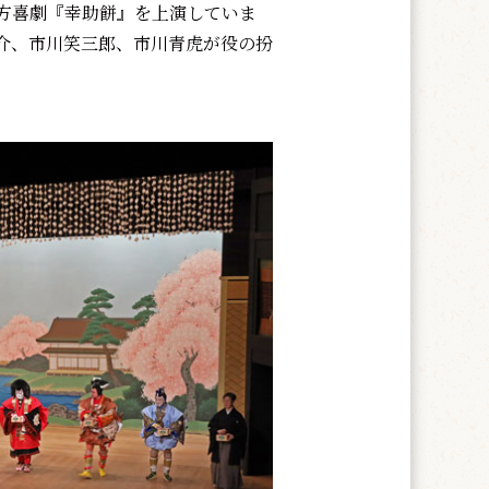
方喜劇『幸助餅』を上演していま
介、市川笑三郎、市川青虎が役の扮