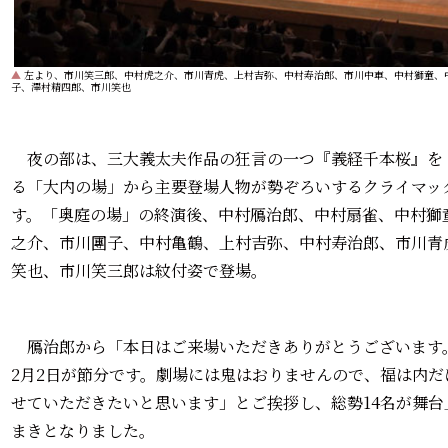
▲
左より、市川笑三郎、中村虎之介、市川青虎、上村吉弥、中村寿治郎、市川中車、中村獅童、
子、澤村精四郎、市川笑也
夜の部は、三大義太夫作品の狂言の一つ『義経千本桜』を
る「大内の場」から主要登場人物が勢ぞろいするクライマッ
す。「奥庭の場」の終演後、中村鴈治郎、中村扇雀、中村獅
之介、市川團子、中村亀鶴、上村吉弥、中村寿治郎、市川青
笑也、市川笑三郎は紋付姿で登場。
鴈治郎から「本日はご来場いただきありがとうございます
2月2日が節分です。劇場には⿁はおりませんので、福は内
せていただきたいと思います」とご挨拶し、総勢14名が舞
まきとなりました。