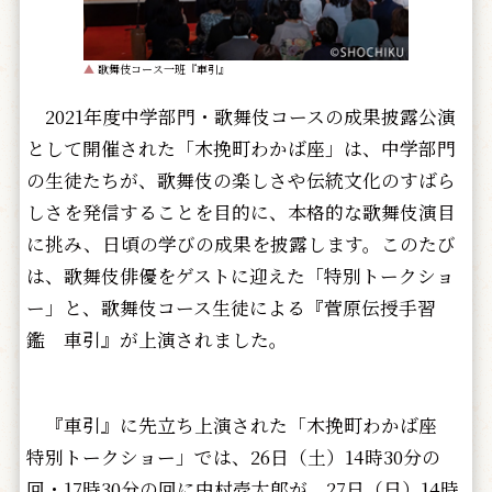
▲
歌舞伎コース一班『車引』
2021年度中学部門・歌舞伎コースの成果披露公演
として開催された「木挽町わかば座」は、中学部門
の生徒たちが、歌舞伎の楽しさや伝統文化のすばら
しさを発信することを目的に、本格的な歌舞伎演目
に挑み、日頃の学びの成果を披露します。このたび
は、歌舞伎俳優をゲストに迎えた「特別トークショ
ー」と、歌舞伎コース生徒による『菅原伝授手習
鑑 車引』が上演されました。
『車引』に先立ち上演された「木挽町わかば座
特別トークショー」では、26日（土）14時30分の
回・17時30分の回に中村壱太郎が、27日（日）14時