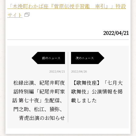
「木挽町わかば座『菅原伝授手習鑑 車引』」特設
サイト
2022/04/21
前のニュース
次のニュース
2022/04/21
2022/04/26
松緑出演、紀尾井町夜
【歌舞伎座】「七月大
話特別編「紀尾井町家
歌舞伎」公演情報を掲
話 第七十夜」生配信、
載しました
門之助、松江、猿弥、
青虎出演のお知らせ