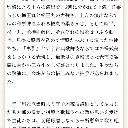
監修による上方の演出で、2班に分かれて上演。荒事
らしい梅王丸と松王丸の力強さ、上方の演出ならで
はの和事味あふれる桜丸の柔らかさ、そして時平、
杉王丸、金棒引藤内、それぞれの役をせりふや動
き、見得に感情を込めて情感たっぷりに演じた生徒
たち。『車引』という古典歌舞伎ならではの様式美
をしっかりと表現し、最後は引き締まった表情で客
席に向かい三方礼をして幕となりました。生徒たち
の熱演に、会場からは惜しみない拍手が送られまし
た。
寺子屋設立当時より寺子屋統括講師として尽力し
た秀太郎の温かい指導と歌舞伎への熱い思いを受け
た生徒たちは、切磋琢磨しながら一所懸命に取り組