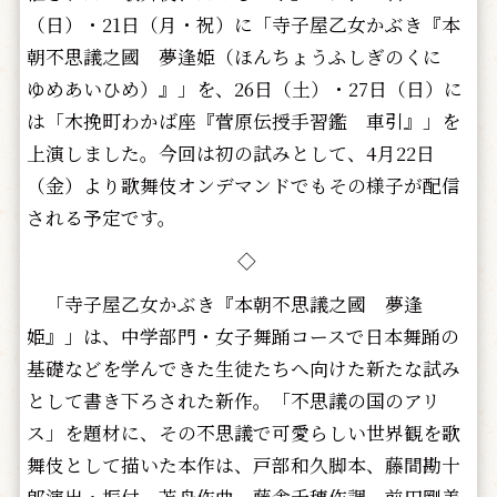
（日）・21日（月・祝）に「寺子屋乙女かぶき『本
朝不思議之國 夢逢姫（ほんちょうふしぎのくに
ゆめあいひめ）』」を、26日（土）・27日（日）に
は「木挽町わかば座『菅原伝授手習鑑 車引』」を
上演しました。今回は初の試みとして、4月22日
（金）より歌舞伎オンデマンドでもその様子が配信
される予定です。
◇
「寺子屋乙女かぶき『本朝不思議之國 夢逢
姫』」は、中学部門・女子舞踊コースで日本舞踊の
基礎などを学んできた生徒たちへ向けた新たな試み
として書き下ろされた新作。「不思議の国のアリ
ス」を題材に、その不思議で可愛らしい世界観を歌
舞伎として描いた本作は、戸部和久脚本、藤間勘十
郎演出・振付、苫舟作曲、藤舎千穂作調、前田剛美