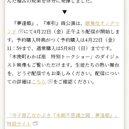
んだ稽古の成果を存分に発揮しました。
▼
『夢逢姫』、『車引』両公演は、
歌舞伎オンデマ
ンド
にて4月22日（金）正午より配信が開始しま
す。予約購入特典がつく予約購入は4月22日（金）
11：59まで、通常購入は5月8日（日）までです。
「木挽町わかば座 特別トークショー」のダイジェ
スト映像もご覧いただけます。生徒たちの熱い舞台
を、どうぞ配信でもお楽しみください。配信につい
ての詳細は
こちら
をご確認ください。
「寺子屋乙女かぶき『本朝不思議之國 夢逢姫』」
特設サイト