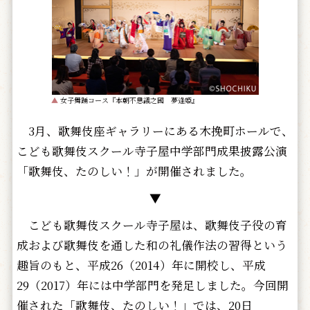
▲
女子舞踊コース『本朝不思議之國 夢逢姫』
3月、歌舞伎座ギャラリーにある木挽町ホールで、
こども歌舞伎スクール寺子屋中学部門成果披露公演
「歌舞伎、たのしい！」が開催されました。
▼
こども歌舞伎スクール寺子屋は、歌舞伎子役の育
成および歌舞伎を通した和の礼儀作法の習得という
趣旨のもと、平成26（2014）年に開校し、平成
29（2017）年には中学部門を発足しました。今回開
催された「歌舞伎、たのしい！」では、20日