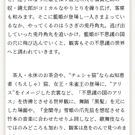
奴・鏡太郎がコミカルなやりとりを繰り広げ、客席
も和みます。そこに藍姫が登場し一人さまよってい
るなか、やってくるのはうさぎの兎丹角丸。逃げ出
していった兎丹角丸を追いかけ、藍姫が不思議の国
の穴に飛び込んでいくと、観客もその不思議の世界
へと誘われていきます。
茶人・永休のお茶会や、“チェシャ猫”ならぬ知恵
者（ちえしゃ）猫、女王・朱雀王の登場に、“アリ
ス”をイメージした衣裳など、「不思議の国のアリ
ス」を彷彿とさせる世界観に、舞踊「黒髪」を元に
した場面や、『金閣寺』雪姫の爪先鼠を想起させる
竹本の音楽に合わせたせりふ回しなど、歌舞伎なら
ではのみどころも加わり、
観客は息をのんで見つめま