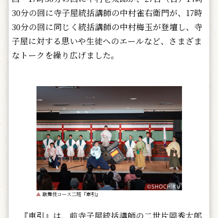
30分の回に寺子屋統括講師の中村雀右衛門が、17時
30分の回に同じく統括講師の中村梅玉が登壇し、寺
子屋に対する思いや生徒へのエールなど、さまざま
なトークを繰り広げました。
▲
歌舞伎コース二班『車引』
『車引』は、前寺子屋統括講師の二世片岡秀太郎