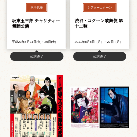
八千代座
シアターコクーン
坂東玉三郎 チャリティー
渋谷・コクーン歌舞伎 第
舞踊公演
十二弾
平成23年6月24日(金)・25日(土)
2011年6月6日（月）～27日（月）
公演終了
公演終了