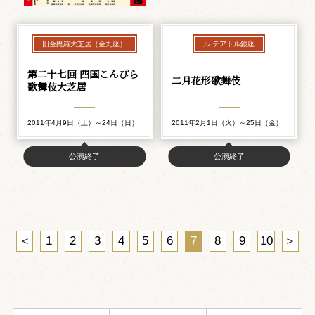
旧金毘羅大芝居（金丸座）
ル テアトル銀座
第二十七回 四国こんぴら
二月花形歌舞伎
歌舞伎大芝居
2011年4月9日（土）～24日（日）
2011年2月1日（火）～25日（金）
公演終了
公演終了
＜
1
2
3
4
5
6
7
8
9
10
＞