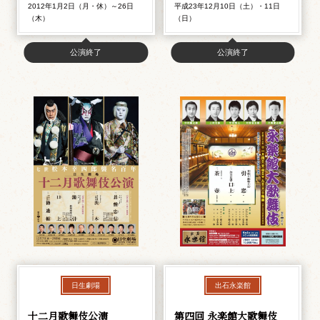
2012年1月2日（月・休）～26日
平成23年12月10日（土）・11日
（木）
（日）
公演終了
公演終了
日生劇場
出石永楽館
十二月歌舞伎公演
第四回 永楽館大歌舞伎