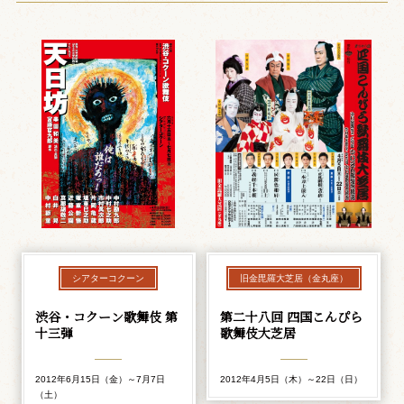
シアターコクーン
旧金毘羅大芝居（金丸座）
渋谷・コクーン歌舞伎 第
第二十八回 四国こんぴら
十三弾
歌舞伎大芝居
2012年6月15日（金）～7月7日
2012年4月5日（木）～22日（日）
（土）