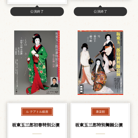
公演終了
公演終了
ル テアトル銀座
康楽館
坂東玉三郎初春特別公演
坂東玉三郎特別舞踊公演