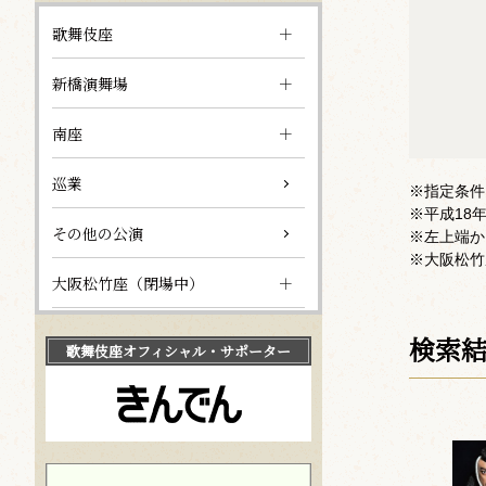
歌舞伎座
新橋演舞場
南座
巡業
※指定条件
※平成18
その他の公演
※左上端か
※大阪松竹
大阪松竹座（閉場中）
検索
歌舞伎座
オフィシャル・サポーター