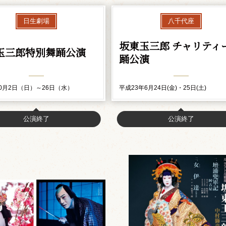
日生劇場
八千代座
坂東玉三郎 チャリティ
玉三郎特別舞踊公演
踊公演
10月2日（日）～26日（水）
平成23年6月24日(金)・25日(土)
公演終了
公演終了