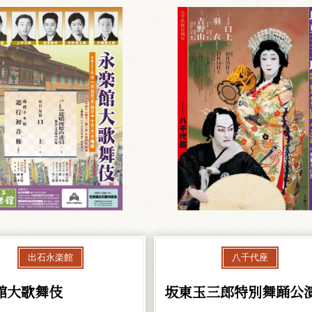
出石永楽館
八千代座
館大歌舞伎
坂東玉三郎特別舞踊公