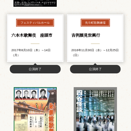
フェスティバルホール
先斗町歌舞練場
六本木歌舞伎 座頭市
吉例顔見世興行
2017年8月10日（木）～14日
2016年11月30日（水）～12月25日
（月）
（日）
公演終了
公演終了