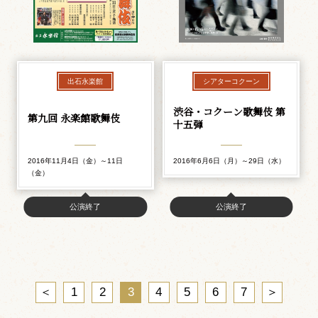
出石永楽館
シアターコクーン
渋谷・コクーン歌舞伎 第
第九回 永楽館歌舞伎
十五弾
2016年11月4日（金）～11日
2016年6月6日（月）～29日（水）
（金）
公演終了
公演終了
＜
1
2
3
4
5
6
7
＞