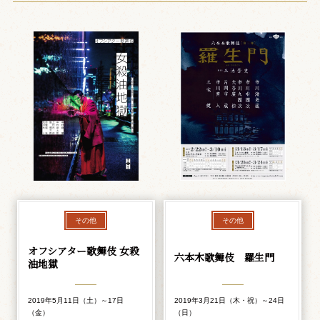
その他
その他
オフシアター歌舞伎 女殺
六本木歌舞伎 羅生門
油地獄
2019年5月11日（土）～17日
2019年3月21日（木・祝）～24日
（金）
（日）