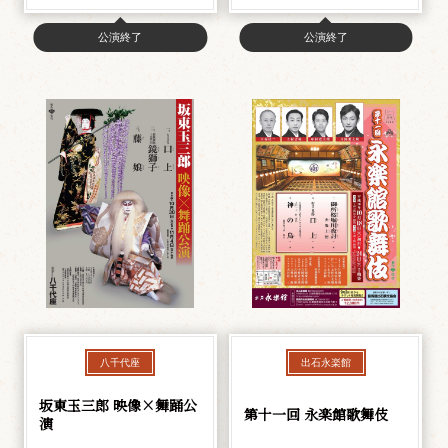
公演終了
公演終了
八千代座
出石永楽館
坂東玉三郎 映像×舞踊公
第十一回 永楽館歌舞伎
演