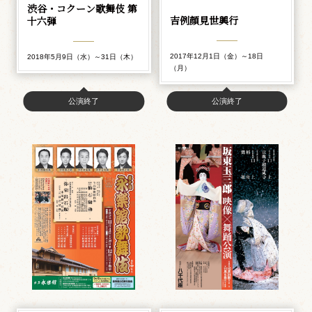
渋谷・コクーン歌舞伎 第
吉例顔見世興行
十六弾
2017年12月1日（金）～18日
2018年5月9日（水）～31日（木）
（月）
公演終了
公演終了