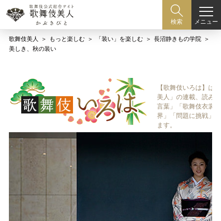
メニュー
検索
歌舞伎美人
もっと楽しむ
「装い」を楽しむ
長沼静きもの学院
美しき、秋の装い
【歌舞伎いろは】は歌
美人」の連載、読み物
言葉」「歌舞伎衣裳、
界」「問題に挑戦」な
ます。