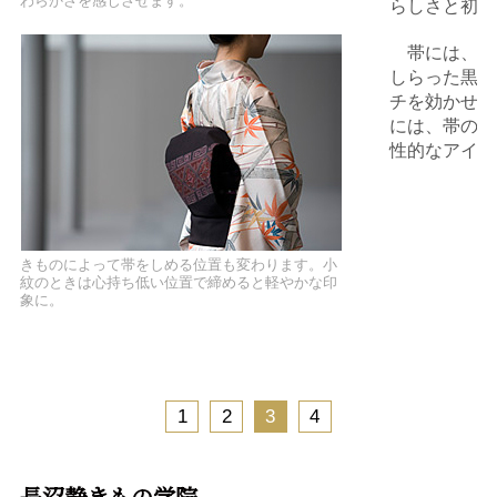
わらかさを感じさせます。
らしさと初々
帯には、和
しらった黒地
チを効かせ、
には、帯の文
性的なアイテ
きものによって帯をしめる位置も変わります。小
紋のときは心持ち低い位置で締めると軽やかな印
象に。
1
2
3
4
長沼静きもの学院