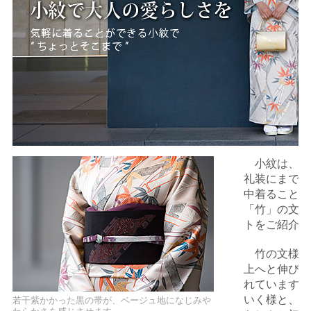
小紋は、そ
礼装にまで使
中着ることが
「竹」の文様
トをご紹介し
竹の文様は
上へと伸びて
れています。
いく様と、描
若干紫かかった黒の帯が、ベージュ地になじみや