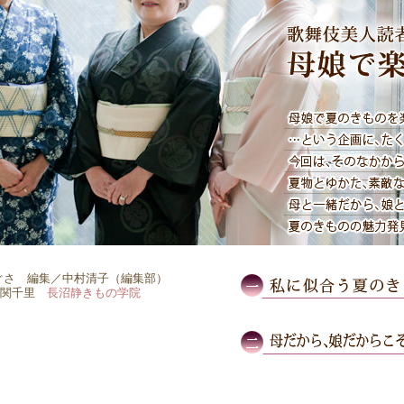
ぐさ 編集／中村清子（編集部）
、関千里
長沼静きもの学院