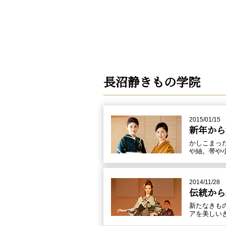
長沼静きもの学院
2015/01/15
新年から
かしこまっ
や紬。帯や
2014/11/28
伝統から
新たなきも
アを美しい