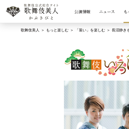
公演情報
ニュース
も
歌舞伎美人
もっと楽しむ
「装い」を楽しむ
長沼静き