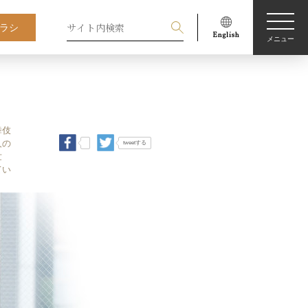
ラシ
メニュー
舞伎
人の
tweetする
世
てい