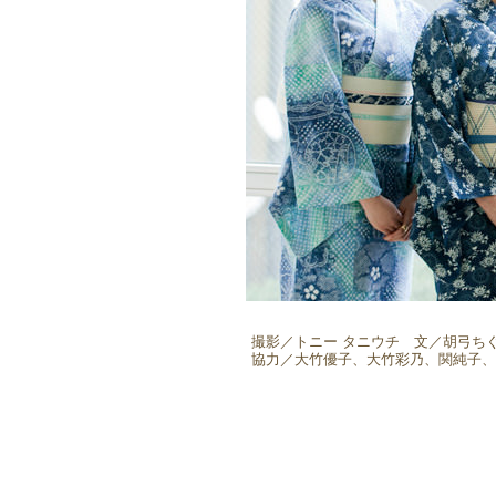
撮影／トニー タニウチ 文／胡弓ち
協力／大竹優子、大竹彩乃、関純子