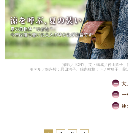
撮影／TONY、文・構成／仲山園子、協力
モデル／銀座校：忍田浩子、錦糸町校：下ノ村玲子、藤沢