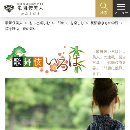
メニュー
検索
歌舞伎美人
もっと楽しむ
「装い」を楽しむ
長沼静きもの学院
涼を呼ぶ、夏の装い
【歌舞伎いろは】は歌
美人」の連載、読み物
言葉」「歌舞伎衣裳、
界」「問題に挑戦」な
ます。