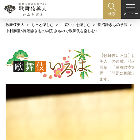
メニュー
検索
歌舞伎美人
もっと楽しむ
「装い」を楽しむ
長沼静きもの学院
中村獅童×長沼静きもの学院 きもので歌舞伎を楽しむ！
【歌舞伎いろは】は歌
美人」の連載、読み物
言葉」「歌舞伎衣裳、
界」「問題に挑戦」な
ます。