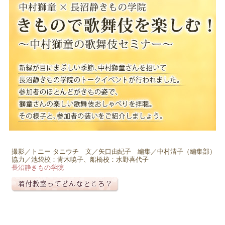
撮影／トニー タニウチ 文／矢口由紀子 編集／中村清子（編集部）
協力／池袋校：青木暁子、船橋校：水野喜代子
長沼静きもの学院