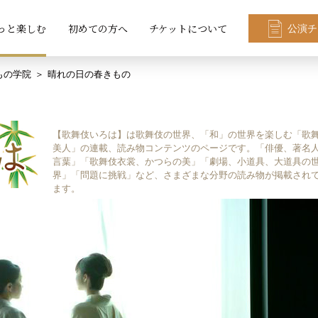
っと楽しむ
初めての方へ
チケットについて
公演チ
もの学院
晴れの日の春きもの
【歌舞伎いろは】は歌舞伎の世界、「和」の世界を楽しむ「歌
美人」の連載、読み物コンテンツのページです。「俳優、著名
言葉」「歌舞伎衣裳、かつらの美」「劇場、小道具、大道具の
界」「問題に挑戦」など、さまざまな分野の読み物が掲載され
ます。