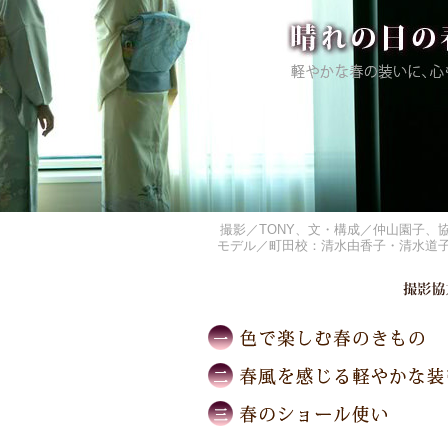
撮影／TONY、文・構成／仲山園子、
モデル／町田校：清水由香子・清水道