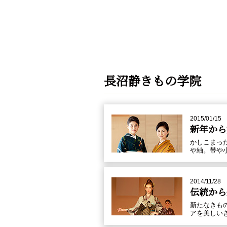
長沼静きもの学院
2015/01/15
新年から
かしこまっ
や紬。帯や
2014/11/28
伝統から
新たなきも
アを美しい