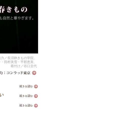
協力／長沼静きもの学院、
子・田村美雪・平郡恵美、
着付け／谷口圭代