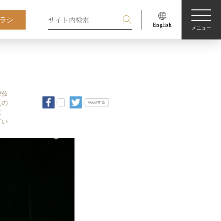
ラシ
メニュー
舞伎
人の
tweetする
世
てい