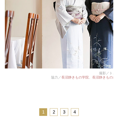
撮影／トニ
協力／
長沼静きもの学院
、
長沼静きものひ
1
2
3
4