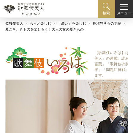
メニュー
検索
歌舞伎美人
もっと楽しむ
「装い」を楽しむ
長沼静きもの学院
夏こそ、きものを楽しもう！大人の女の夏きもの
【歌舞伎いろは】は歌
美人」の連載、読み物
言葉」「歌舞伎衣裳、
界」「問題に挑戦」な
ます。