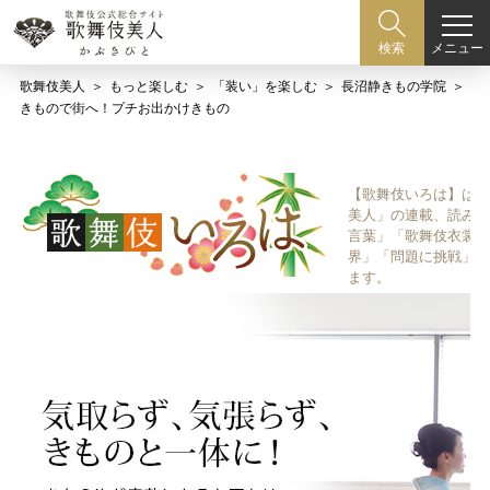
メニュー
検索
歌舞伎美人
もっと楽しむ
「装い」を楽しむ
長沼静きもの学院
きもので街へ！プチお出かけきもの
【歌舞伎いろは】は歌
美人」の連載、読み物
言葉」「歌舞伎衣裳、
界」「問題に挑戦」な
ます。