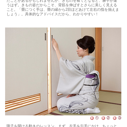
たことがあるかもしれませんが、きものを着てとなると、勝手が違
うはず。きもの姿だからこそ、背筋を伸ばすとさらに美しく見える
こと。「畳につく手は、畳の縁から2目ほどあけて左右の指を揃えま
しょう」。具体的なアドバイスだから、わかりやすい！
①
②
③
障子を開ける動きのレッスン。まず、左手を引手にかけ、ちょっと