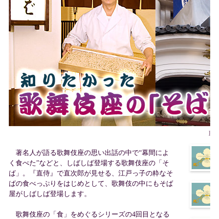
取
著名人が語る歌舞伎座の思い出話の中で“幕間によ
く食べた”などと、しばしば登場する歌舞伎座の「そ
ば」。『直侍』で直次郎が見せる、江戸っ子の粋なそ
ばの食べっぷりをはじめとして、歌舞伎の中にもそば
屋がしばしば登場します。
歌舞伎座の「食」をめぐるシリーズの4回目となる