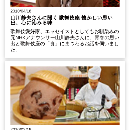
2010/04/18
山川静夫さんに聞く 歌舞伎座 懐かしい思い
出、心に沁みる味
歌舞伎愛好家、エッセイストとしてもお馴染みの
元NHKアナウンサー山川静夫さんに、青春の思い
出と歌舞伎座の「食」にまつわるお話を伺いまし
た。
2010/03/18