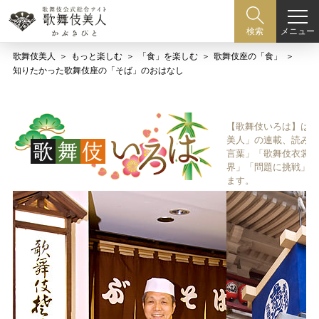
メニュー
検索
歌舞伎美人
もっと楽しむ
「食」を楽しむ
歌舞伎座の「食」
知りたかった歌舞伎座の「そば」のおはなし
【歌舞伎いろは】は歌
美人」の連載、読み物
言葉」「歌舞伎衣裳、
界」「問題に挑戦」な
ます。