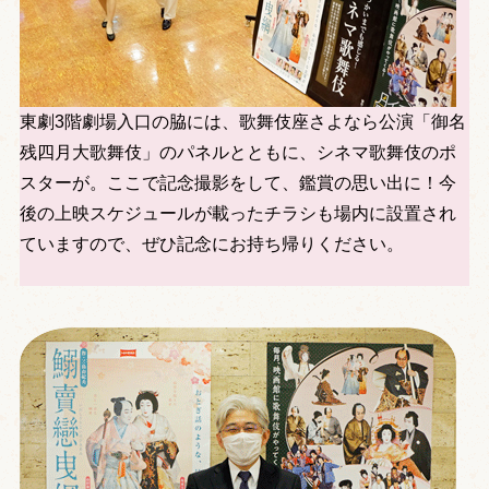
東劇3階劇場入口の脇には、歌舞伎座さよなら公演「御名
残四月大歌舞伎」のパネルとともに、シネマ歌舞伎のポ
スターが。ここで記念撮影をして、鑑賞の思い出に！今
後の上映スケジュールが載ったチラシも場内に設置され
ていますので、ぜひ記念にお持ち帰りください。