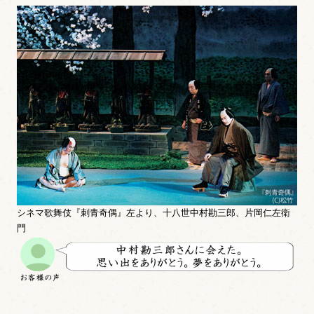
シネマ歌舞伎『刺青奇偶』左より、十八世中村勘三郎、片岡仁左衛
門