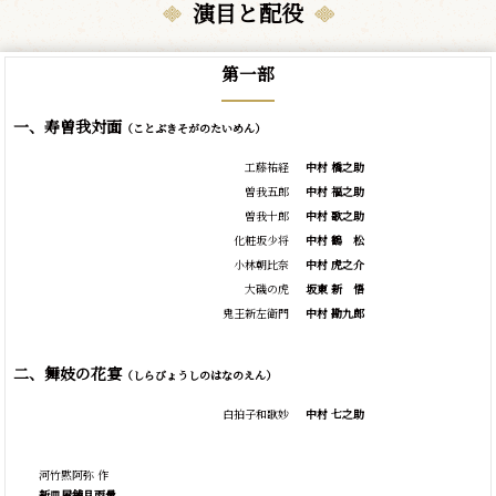
演目と配役
第一部
一、寿曽我対面
（ことぶきそがのたいめん）
工藤祐経
中村 橋之助
曽我五郎
中村 福之助
曽我十郎
中村 歌之助
化粧坂少将
中村
鶴
松
小林朝比奈
中村 虎之介
大磯の虎
坂東
新
悟
鬼王新左衛門
中村 勘九郎
二、舞妓の花宴
（しらびょうしのはなのえん）
白拍子和歌妙
中村 七之助
河竹黙阿弥 作
新皿屋舗月雨暈