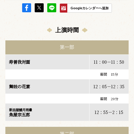
Googleカレンダーへ追加
上演時間
第一部
寿曽我対面
11：00－11：50
幕間 15分
舞妓の花宴
12：05－12：35
幕間 20分
新皿屋舗月雨暈
12：55－2：15
魚屋宗五郎
第二部