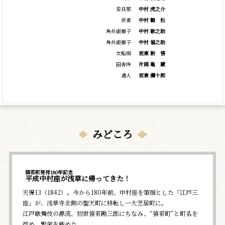
若旦那
中村 虎之介
芸者
中村
鶴
松
角兵衛獅子
中村 歌之助
角兵衛獅子
中村 福之助
女船頭
坂東
新
悟
田舎侍
片岡
亀
蔵
通人
坂東 彌十郎
みどころ
猿若町発祥180年記念
平成中村座が浅草に帰ってきた！
天保13（1842）。今から180年前、中村座を筆頭とした「江戸三
座」が、浅草寺北側の聖天町に移転し一大芝居町に。
江戸歌舞伎の源流、初世猿若勘三郎にちなみ、“猿若町”と町名を
改め、繁栄を極めた。