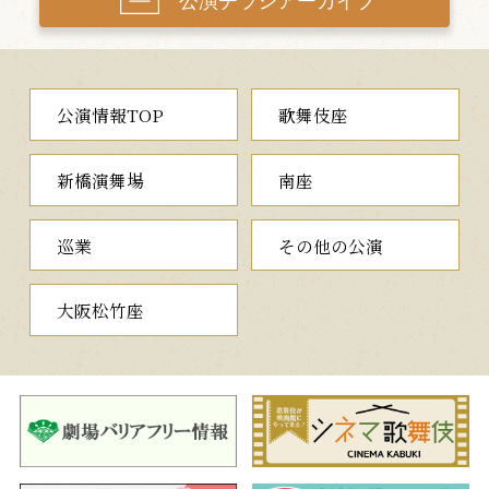
公演チラシアーカイブ
は…。目が離せない展開をお見逃しなく！
第二部
公演情報TOP
歌舞伎座
【第二部】は、浅草を舞台にした落語「唐茄子屋政談」をモチ
ーフに、宮藤官九郎が作・演出を手がける新作歌舞伎『唐茄子屋
新橋演舞場
南座
～不思議国之若旦那』。吉原遊びが過ぎて勘当された若旦那の徳
三郎は、吾妻橋から身を投げようとしたところ…。小粋な人情噺
に、なんと「不思議の国のアリス」の要素が散りばめられるとい
巡業
その他の公演
う人情喜劇をお楽しみください。そして、七福神に見立てた多彩
な登場人物たちが踊る『乗合船恵方萬歳』で賑やかに打ち出しと
なります。
大阪松竹座