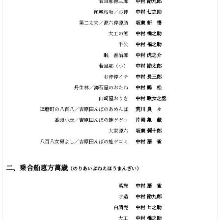
若旦那徳三郎
中村 勘九郎
傾城桜坂／お仲
中村 七之助
第二太夫／源六倅源助
坂東
新
悟
大工の熊
中村 橋之助
半公
中村 福之助
眠 善治郎
中村 虎之介
若旦那（小）
中村 勘太郎
お仲倅イチ
中村 長三郎
丹生林／海苔屋のおたね
中村
鶴
松
山崎屋おりき
中村 歌女之丞
達磨町の八百八／吉原田んぼのあめんぼ
荒川
良
々
番頭小辰／吉原田んぼの蛙ゲゲコ
片岡
亀
蔵
大家源六
坂東 彌十郎
八百八女房よし／吉原田んぼの蛙ゲコミ
中村
扇
雀
二、乗合船恵方萬歳
（のりあいぶねえほうまんざい）
萬歳
中村
扇
雀
才造
中村 勘九郎
白酒売
中村 七之助
大工
中村 橋之助