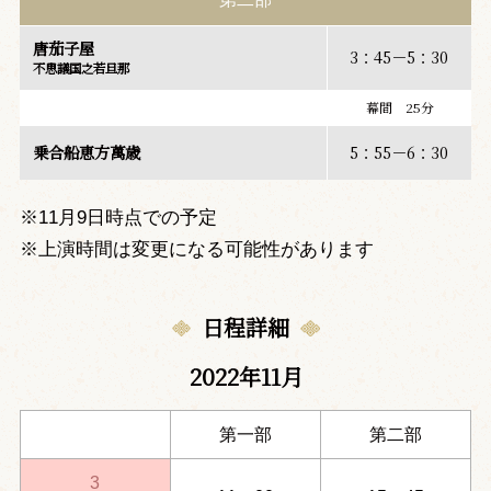
唐茄子屋
3：45－5：30
不思議国之若旦那
幕間 25分
乗合船恵方萬歳
5：55－6：30
※11月9日時点での予定
※上演時間は変更になる可能性があります
日程詳細
2022年11月
第一部
第二部
3