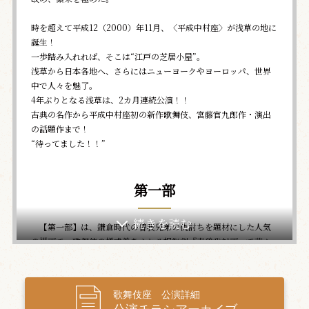
時を超えて――平成12（2000）年11月、〈平成中村座〉が浅草の地に
誕生！
一歩踏み入れれば、そこは“江戸の芝居小屋”。
浅草から日本各地へ、さらにはニューヨークやヨーロッパ、世界
中で人々を魅了。
4年ぶりとなる浅草は、2カ月連続公演！！
古典の名作から平成中村座初の新作歌舞伎、宮藤官九郎作・演出
の話題作まで！
“待ってました！！”
第一部
【第一部】は、鎌倉時代の曽我兄弟の仇討ちを題材にした人気
の場面で、歌舞伎の様式美あふれる祝祭劇『寿曽我対面』で華々
しく開幕。続く『舞妓の花宴』は、白拍子の格調高い舞から女心
を描いた華やかな踊りまで変化に富む見目麗しい舞踊。そして、
黙阿弥の名作『魚屋宗五郎』。宗五郎を取り巻く家族の愛と、実
歌舞伎座 公演詳細
直に生きる男が禁酒の誓いを破ってまでも酒を飲んだ理由と