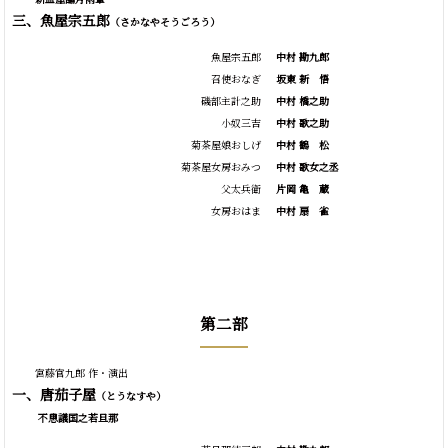
三、魚屋宗五郎
（さかなやそうごろう）
魚屋宗五郎
中村 勘九郎
召使おなぎ
坂東
新
悟
磯部主計之助
中村 橋之助
小奴三吉
中村 歌之助
菊茶屋娘おしげ
中村
鶴
松
菊茶屋女房おみつ
中村 歌女之丞
父太兵衛
片岡
亀
蔵
女房おはま
中村
扇
雀
第二部
宮藤官九郎 作・演出
一、唐茄子屋
（とうなすや）
不思議国之若旦那