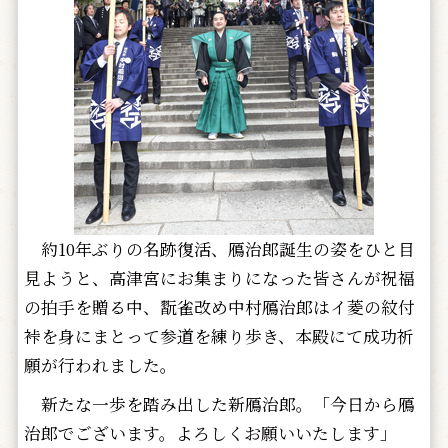
約10年ぶりの名跡復活、鴈治郎誕生の姿をひと目
見ようと、高津宮にお集まりになった皆さんが祝福
の拍手を贈る中、翫雀改め中村鴈治郎はイ菱の紋付
裃を身にまとって参道を練り歩き、本殿にて成功祈
願が行われました。
新たな一歩を踏み出した新鴈治郎。「今日から鴈
治郎でございます。よろしくお願いいたします」