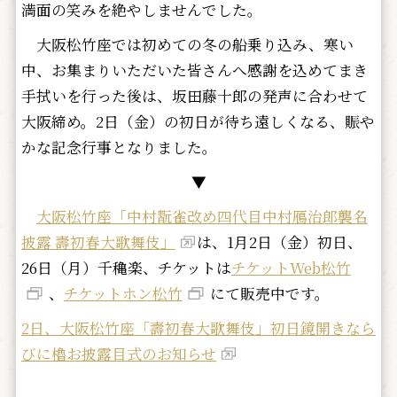
満面の笑みを絶やしませんでした。
大阪松竹座では初めての冬の船乗り込み、寒い
中、お集まりいただいた皆さんへ感謝を込めてまき
手拭いを行った後は、坂田藤十郎の発声に合わせて
大阪締め。2日（金）の初日が待ち遠しくなる、賑や
かな記念行事となりました。
▼
大阪松竹座「中村翫雀改め四代目中村鴈治郎襲名
披露 壽初春大歌舞伎」
は、1月2日（金）初日、
26日（月）千穐楽、チケットは
チケットWeb松竹
、
チケットホン松竹
にて販売中です。
2日、大阪松竹座「壽初春大歌舞伎」初日鏡開きなら
びに櫓お披露目式のお知らせ