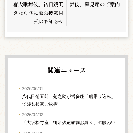
春大歌舞伎」初日鏡開
舞伎」幕見席のご案内
きならびに櫓お披露目
式のお知らせ
関連ニュース
2026/06/01
八代目菊五郎、菊之助が博多座「船乗り込み」
で襲名披露ご挨拶
2026/04/03
「大阪松竹座 御名残道頓堀お練り」の賑わい