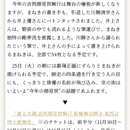
今年の吉例顔見世興行は舞台の檜板が新しくなり
ますが、まねきの書き手も、引退した川勝清歩さん
から井上優さんにバトンタッチされました。井上さ
んは、緊張の中でも流れるような筆運びで、まねき
独特の勘亭流を披露しました。川勝さんから譲られ
たという筆で、井上さんの手によって書き上げられ
るまねきは、全部で54枚となる予定です。
25日（火）の朝には劇場正面にずらりとまねきが
掲げられる予定で、師走の四条通を行き交う人の目
にも、くっきりと俳優の名前が飛び込み、京の街は
いよいよ“今年の顔見世”の話題であふれます。
▼
「當る未歳 吉例顔見世興行 新檜舞台開き 東西合
同大歌舞伎」
のチケットは、前半分（11月30日～