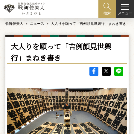
メニュー
検索
歌舞伎美人
ニュース
大入りを願って「吉例顔見世興行」まねき書き
大入りを願って「吉例顔見世興
行」まねき書き