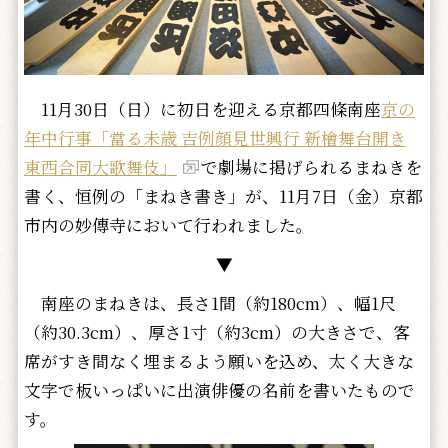
11月30日（日）に初日を迎える京都四條南座
京の
年中行事「當る未歳 吉例顔見世興行 新檜舞台開き
東西合同大歌舞伎」
で劇場に掲げられるまねきを
書く、恒例の「まねき書き」が、11月7日（金）京都
市内の妙傳寺において行われました。
▼
南座のまねきは、長さ1間（約180cm）、幅1尺
（約30.3cm）、厚さ1寸（約3cm）の大きさで、客
席がすき間なく埋まるよう願いを込め、太く大きな
文字で板いっぱいに出演俳優の名前を書いたもので
す。