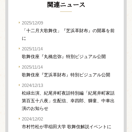
関連ニュース
2025/12/09
「十二月大歌舞伎」『芝浜革財布』の開幕を前
に
2025/11/14
歌舞伎座『丸橋忠弥』特別ビジュアル公開
2025/11/14
歌舞伎座『芝浜革財布』特別ビジュアル公開
2024/12/13
松緑出演、紀尾井町夜話特別編「紀尾井町家話
第百五十八夜」生配信、幸四郎、獅童、中車出
演のお知らせ
2024/12/02
市村竹松が早稲田大学 歌舞伎解説イベントに