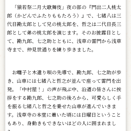
「猿若祭二月大歌舞伎」夜の部の『門出二人桃太
郎（かどんでふたりももたろう）』で、七緒八は三
代目勘太郎として兄の桃太郎を、哲之は二代目長三
郎として弟の桃太郎を演じます。そのお披露目とし
て、勘九郎、七之助とともに、浅草の雷門から浅草
寺まで、仲見世通りを練り歩きました。
お囃子と木遣り唄の先導で、勘九郎、七之助が歩
き、山車には七緒八と哲之が並んで座って雷門を出
発。「中村屋！」の声が飛ぶ中、沿道の皆さんに挨
拶をする勘九郎、七之助の後ろから、可愛らしく手
を振る七緒八と哲之を乗せた山車が進んでいきま
す。浅草寺の本堂に着いた頃には日曜日ということ
もあり、身動きもできないほどの人に囲まれまし