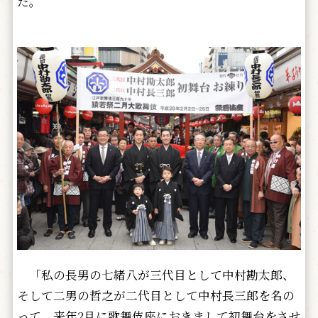
た。
「私の長男の七緒八が三代目として中村勘太郎、
そして二男の哲之が二代目として中村長三郎を名の
って、来年2月に歌舞伎座におきまして初舞台をさせ