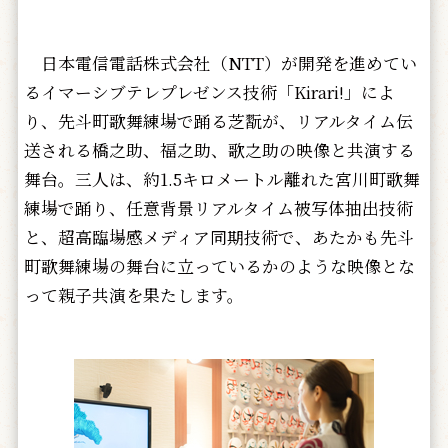
日本電信電話株式会社（NTT）が開発を進めてい
るイマーシブテレプレゼンス技術「Kirari!」によ
り、先斗町歌舞練場で踊る芝翫が、リアルタイム伝
送される橋之助、福之助、歌之助の映像と共演する
舞台。三人は、約1.5キロメートル離れた宮川町歌舞
練場で踊り、任意背景リアルタイム被写体抽出技術
と、超高臨場感メディア同期技術で、あたかも先斗
町歌舞練場の舞台に立っているかのような映像とな
って親子共演を果たします。