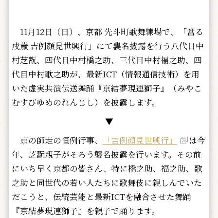
11月12日（日）、京都 先斗町歌舞練場で、「當る
戌歳 吉例顔見世興行」にて襲名披露を行う八代目中
村芝翫、四代目中村橋之助、三代目中村福之助、四
代目中村歌之助が、最新ICT（情報通信技術）を用
いた虚実共演伝送舞踊『京結夢現連獅子』（みやこ
むすびゆめのれんじし）を披露します。
▼
京の師走の恒例行事、
「吉例顔見世興行」
は今
年、芝翫親子がそろう襲名披露を行います。その前
にいち早く京都の皆さん、特に橋之助、福之助、歌
之助と同世代の若い人たちに歌舞伎に親しんでいた
だこうと、伝統芸能と最新ICTを融合させた舞踊
『京結夢現連獅子』を親子で踊ります。