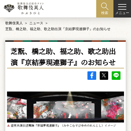
メニュー
検索
歌舞伎美人
ニュース
芝翫、橋之助、福之助、歌之助出演『京結夢現連獅子』のお知らせ
芝翫、橋之助、福之助、歌之助出
演『京結夢現連獅子』のお知らせ
▲
虚実共演伝送舞踊『京結夢現連獅子』（みやこむすびゆめのれんじし）イメージ