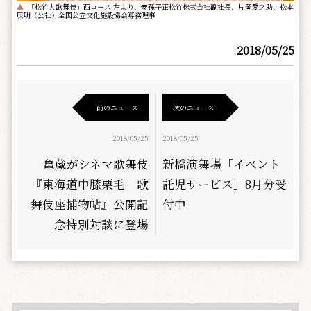
▲
「松竹大歌舞伎」西コース 左より、安孫子正松竹株式会社副社長、片岡愛之助、松本
辰明（公社）全国公立文化施設協会専務理事
2018/05/25
前のニュース
次のニュース
2018/05/25
2018/05/25
亀蔵がシネマ歌舞伎
新橋演舞場「イベント
『東海道中膝栗毛 歌
託児サービス」8月分受
舞伎座捕物帖』公開記
付中
念特別対談に登場