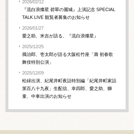
2026/02/12
『流白浪燦星 碧翠の麗城』上演記念 SPECIAL
TALK LIVE 観覧者募集のお知らせ
2026/01/27
愛之助、米吉が語る、『流白浪燦星』
2025/12/25
鴈治郎、壱太郎が語る大阪松竹座「壽 初春歌
舞伎特別公演」
2025/12/09
松緑出演、紀尾井町夜話特別編「紀尾井町家話
第百八十九夜」生配信、幸四郎、愛之助、獅
童、中車出演のお知らせ