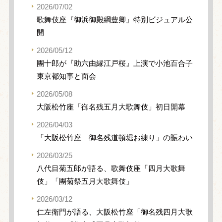
2026/07/02
歌舞伎座『御浜御殿綱豊卿』特別ビジュアル公
開
2026/05/12
團十郎が『助六由縁江戸桜』上演で小池百合子
東京都知事と面会
2026/05/08
大阪松竹座「御名残五月大歌舞伎」初日開幕
2026/04/03
「大阪松竹座 御名残道頓堀お練り」の賑わい
2026/03/25
八代目菊五郎が語る、歌舞伎座「四月大歌舞
伎」「團菊祭五月大歌舞伎」
2026/03/12
仁左衛門が語る、大阪松竹座「御名残四月大歌