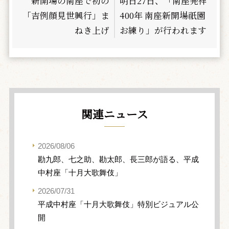
新開場の南座で初の
明日27日、「南座発祥
「吉例顔見世興行」ま
400年 南座新開場祇園
ねき上げ
お練り」が行われます
関連ニュース
2026/08/06
勘九郎、七之助、勘太郎、長三郎が語る、平成
中村座「十月大歌舞伎」
2026/07/31
平成中村座「十月大歌舞伎」特別ビジュアル公
開