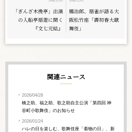
2018/12/07
2018/12/07
「ぎんざ木挽亭」出演
鴈治郎、扇雀が語る大
の入船亭扇遊に聞く
阪松竹座「壽初春大歌
『文七元結』
舞伎」
関連ニュース
2026/04/28
橋之助、福之助、歌之助自主公演「第四回 神
谷町小歌舞伎」のお知らせ
2026/01/24
ハレの日を楽しむ、歌舞伎座「着物の日」、新