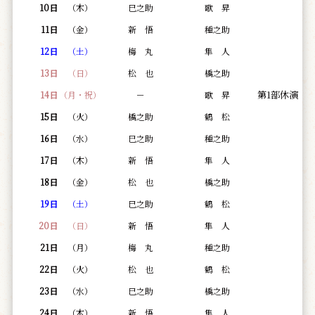
10日
（木）
巳之助
歌 昇
11日
（金）
新 悟
種之助
1
2日
（土）
梅 丸
隼 人
13日
（日）
松 也
橋之助
第1部休演
14日
（月・祝）
－
歌 昇
15日
（火）
橋之助
鶴 松
16日
（水）
巳之助
種之助
17日
（木）
新 悟
隼 人
18日
（金）
松 也
橋之助
19日
（土）
巳之助
鶴 松
20日
（日）
新 悟
隼 人
21日
（月）
梅 丸
種之助
22日
（火）
松 也
鶴 松
23日
（水）
巳之助
橋之助
24日
（木）
新 悟
隼 人