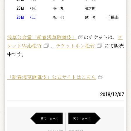
25日
（金）
梅 丸
種之助
千穐楽
26日
（土）
松 也
歌 昇
浅草公会堂「新春浅草歌舞伎」
のチケットは、
チ
ケットWeb松竹
、
チケットホン松竹
にて販売
中です。
「新春浅草歌舞伎」公式サイトはこちら
2018/12/07
前のニュース
次のニュース