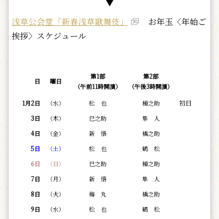
▼
浅草公会堂「新春浅草歌舞伎」
お年玉〈年始ご
挨拶〉スケジュール
第1部
第2部
日
曜日
（午前11時開演）
（午後3時開演）
初日
1月2日
（水）
松 也
種之助
3日
（木）
巳之助
隼 人
4日
（金）
新 悟
橋之助
5日
（土）
松 也
鶴 松
6日
（日）
巳之助
種之助
7日
（月）
新 悟
隼 人
8日
（火）
梅 丸
橋之助
9日
（水）
松 也
鶴 松