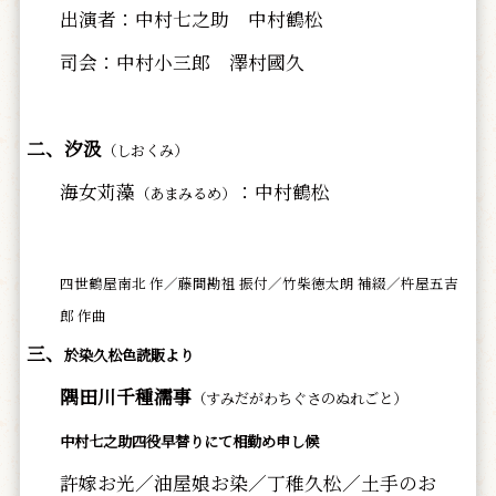
出演者：中村七之助 中村鶴松
司会：中村小三郎 澤村國久
二、汐汲
（しおくみ）
海女苅藻
：中村鶴松
（あまみるめ）
四世鶴屋南北 作／藤間勘祖 振付／竹柴徳太朗 補綴／杵屋五吉
郎 作曲
三、
於
染
久松色読販より
隅田川千種濡事
（すみだがわちぐさのぬれごと）
中村七之助四役早替りにて
相勤め申し候
許嫁お光／油屋娘お染／丁稚久松／土手のお