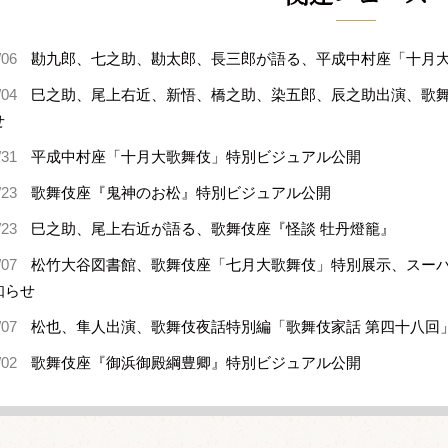
/06
勘九郎、七之助、勘太郎、長三郎が語る、平成中村座「十月
/04
巳之助、尾上右近、新悟、橋之助、染五郎、辰之助出演、歌舞
せ
/31
平成中村座「十月大歌舞伎」特別ビジュアル公開
/23
歌舞伎座『鬼神のお松』特別ビジュアル公開
/23
巳之助、尾上右近が語る、歌舞伎座『怪談 牡丹燈籠』
/07
松竹大谷図書館、歌舞伎座「七月大歌舞伎」特別展示、スー
知らせ
/07
松也、隼人出演、歌舞伎夜話特別編「歌舞伎家話 第四十八回
/02
歌舞伎座『御浜御殿綱豊卿』特別ビジュアル公開