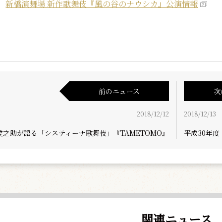
新橋演舞場 新作歌舞伎『風の谷のナウシカ』公演情報
前のニュース
次
2018/12/12
2018/12/13
愛之助が語る「システィーナ歌舞伎」『TAMETOMO』
平成30年
関連ニュース