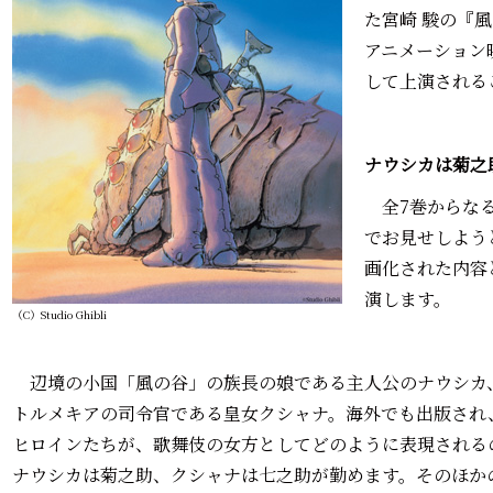
た宮崎 駿の『
アニメーション
して上演される
ナウシカは菊之
全7巻からなる
でお見せしよう
画化された内容
演します。
（C）Studio Ghibli
辺境の小国「風の谷」の族長の娘である主人公のナウシカ
トルメキアの司令官である皇女クシャナ。海外でも出版され
ヒロインたちが、歌舞伎の女方としてどのように表現される
ナウシカは菊之助、クシャナは七之助が勤めます。そのほか