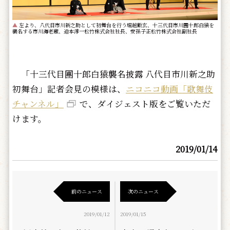
▲
左より、八代目市川新之助として初舞台を行う堀越勸玄、十三代目市川團十郎白猿を
襲名する市川海老蔵、迫本淳一松竹株式会社社長、安孫子正松竹株式会社副社長
「十三代目團十郎白猿襲名披露 八代目市川新之助
初舞台」記者会見の模様は、
ニコニコ動画「歌舞伎
チャンネル」
で、ダイジェスト版をご覧いただ
けます。
2019/01/14
前のニュース
次のニュース
2019/01/12
2019/01/15