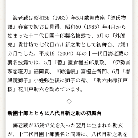
海老蔵は昭和58（1983）年5月歌舞伎座『源氏物
語』春宮で初お目見得、昭和60（1985）年4月から
始まった十二代目團十郎襲名披露で、5月の『外郎
売』貴甘坊で七代目市川新之助として初舞台、7歳4
カ月でした。平成16（2004）年の十一代目海老蔵の
襲名披露では、5月『暫』鎌倉権五郎景政、『伊勢音
頭恋寝刃』福岡貢、『勧進帳』富樫左衛門、6月『春
興鏡獅子』小姓弥生後に獅子の精、『助六由縁江戸
桜』花川戸助六を勤めています。
◇
新團十郎とともに八代目新之助の初舞台
海老蔵が35歳で父を失った翌月に生まれた勸玄
が、十三代目團十郎襲名と同時に、八代目新之助を