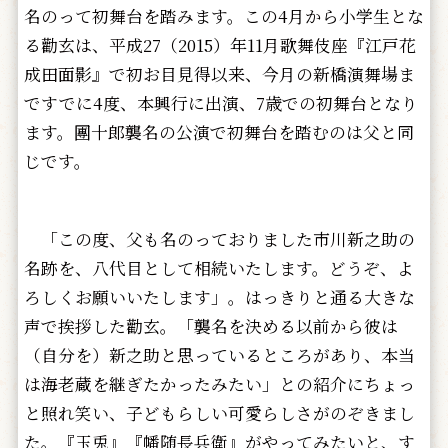
名のって初舞台を踏みます。この4月から小学生とな
る勸玄は、平成27（2015）年11月歌舞伎座『江戸花
成田面影』で初お目見得以来、今月の新橋演舞場ま
ですでに4度、本興行に出演、7歳での初舞台となり
ます。團十郎襲名の公演で初舞台を踏むのは父と同
じです。
「この度、父も名のっておりました市川新之助の
名跡を、八代目として相続いたします。どうぞ、よ
ろしくお願いいたします」。はっきりと通る大きな
声で挨拶した勸玄。「襲名を決める以前から彼は
（自分を）新之助と思っているところがあり、本当
は海老蔵を継ぎたかったみたい」との紹介にちょっ
と照れ笑い、子どもらしい可愛らしさがのぞきまし
た。『玉兎』『幡随長兵衛』がやってみたいと、す