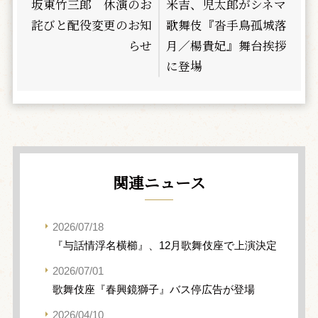
坂東竹三郎 休演のお
米吉、児太郎がシネマ
詫びと配役変更のお知
歌舞伎『沓手鳥孤城落
らせ
月／楊貴妃』舞台挨拶
に登場
関連ニュース
2026/07/18
『与話情浮名横櫛』、12月歌舞伎座で上演決定
2026/07/01
歌舞伎座『春興鏡獅子』バス停広告が登場
2026/04/10