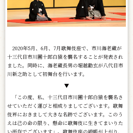
2020年5月、6月、7月歌舞伎座で、市川海老蔵が
十三代目市川團十郎白猿を襲名することが発表され
ました。同時に、海老蔵長男の堀越勸玄が八代目市
川新之助として初舞台を行います。
▼
「この度、私、十三代目市川團十郎白猿を襲名さ
せていただく運びと相成りましてございます。歌舞
伎界におきまして大きな名跡でございます。このう
えは己の命の限り、懸命に歌舞伎に生きてまいりた
い所存でございます」。歌舞伎座の緞帳が上がり、